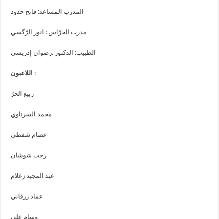
المدرب المساعد: فاتح حدود
مدرب الحرّاس : انور الرّگسي
الطبيب: الدكتور .رضوان إدريسي
اللاعبون :
ربيع الحرّ
محمد السرتاوي
عصام شفطي
رجب شوشان
عبد المجيد زغلام
عماد زرقاني
وسام علي