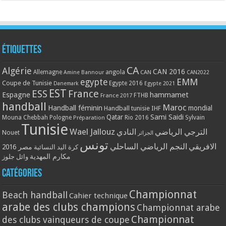
Étiquettes
CA
Algérie
CAN 2016
Allemagne
angola
CAN
Amine Bannour
CAN2022
EMM
egypte
Coupe de Tunisie
Egypte 2016
Danemark
Egypte 2021
EST
ESS
France
Espagne
hammamet
France 2017
FTHB
handball
Maroc
Handball féminin
mondial
Handball tunisie
IHF
Qatar
Sami Saidi
Mouna Chebbah
Pologne
Rio 2016
Sylvain
Préparation
Tunisie
Wael Jallouz
الترجي الرياضي
النادي
Nouet
الجزائر
تونس
الافريقي
النجم الرياضي الساحلي
مصر 2016
كرة اليد النسائية
مكارم المهدية
وائل جلوز
Catégories
Championnat
Beach handball
Cahier technique
arabe des clubs champions
Championnat arabe
Championnat
des clubs vainqueurs de coupe