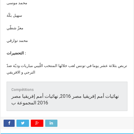
محمد موسى
سهيل بكّة
معزّ شطّي
محمد توارڨي
التحضيرات :
تربص بثلاثة عشر يوما في تونس لعب خلالها المنتخب اللّيبي مباريات وديّة ضدّ
الترجي و الافريقي
Compétitions
نهائيات أمم إفريقيا مصر 2016, نهائيات أمم إفريقيا مصر
2016 المجموعة ب