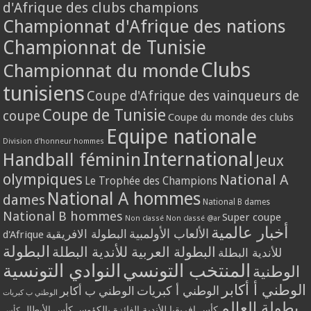
d'Afrique des clubs champions
Championnat d'Afrique des nations
Championnat de Tunisie
Clubs
Championnat du monde
tunisiens
Coupe d'Afrique des vainqueurs de
Coupe de Tunisie
coupe
Coupe du monde des clubs
Equipe nationale
Division d'honneur hommes
International
Handball féminin
Jeux
olympiques
National A
Le Trophée des Champions
National A hommes
dames
National B dames
National B hommes
Super coupe
Non classé
Non classé @ar
أخبار عالمية
الألعاب الأولمبية
البطولة الافريقية
d'Afrique
البطولة
البطولة العربية للأندية البطلة
للأندية البطلة
المنتخب التونسي
النوادي التونسية
الوطنية
الوطني أ أكابر
الوطني أ كبريات
الوطني ب أكابر
الوطني ب كبريات
بطولة العالم
كأس إفريقيا للأندية الفائزة بالكؤوس
كأس الأبطال
كأس