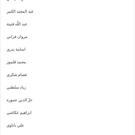
عبد المجيد الكبير
عبد اللّه فتيتة
مروان فزاني
اسامة بدري
محمد قلموز
عصام شكري
زياد سلظني
عزّ الدين عمورة
ابراهيم عكاشي
علي باناوي