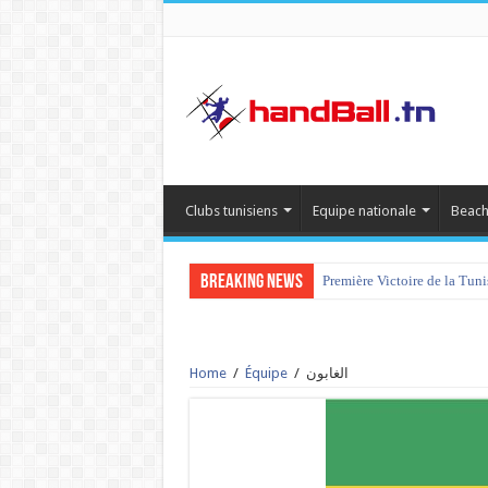
Clubs tunisiens
Equipe nationale
Beach
Breaking News
Première Victoire de la Tun
tournoi international Hamm
Home
/
Équipe
/
الغابون