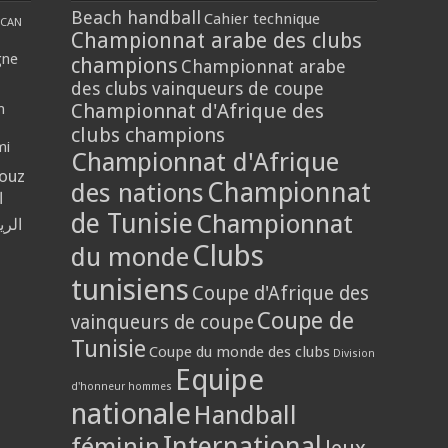
Beach handball
Cahier technique
CAN
Championnat arabe des clubs
gne
champions
Championnat arabe
des clubs vainqueurs de coupe
Championnat d'Afrique des
n
clubs champions
mi
Championnat d'Afrique
louz
Championnat
des nations
ا
de Tunisie
Championnat
الر
Clubs
du monde
tunisiens
Coupe d'Afrique des
Coupe de
vainqueurs de coupe
Tunisie
Coupe du monde des clubs
Division
Equipe
d'honneur hommes
nationale
Handball
International
féminin