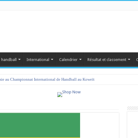
 handball
International
Calendrier
Résultat et classement
C
isie au Championnat International de Handball au Koweït
amet 2023 : programme et liste des joueurs convoqués