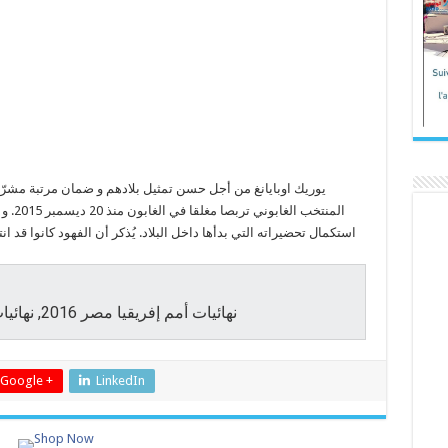
يوريك اوبايانغ من أجل حسن تمثيل بلادهم و ضمان مرتبة مشرّ
استكمال تحضيراته التي بدأها داخل البلاد. يُذكر أن الفهود كانوا قد انتص
نهائيات أمم إفريقيا مصر 2016, نهائيات أمم إفريقيا مصر 2016 المجموعة أ
Google +
LinkedIn