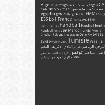
CA
Algérie
Allemagne
angola
Amine Bannour
CAN 2016
Coupe de Tunisie
CAN2022
Danemark
EMM
egypte
Espa
Egypte 2016
Egypte 2021
EST
ESS
France
France 2017
FTHB
handball
hammamet
Handball fémini
Maroc
mondial
Handball tunisie
IHF
Mouna
Qatar
Sa
Chebbah
Pologne
Rio 2016
Préparation
Tunisie
Wael Jal
Saidi
Sylvain Nouet
لترجي الرياضي
النادي الافريقي
النجم
الجزائر
تونس
ياضي الساحلي
مصر
كرة اليد النسائية
مكارم المهدية
2016
وائل جلوز