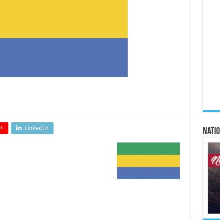
+
LinkedIn
Natio