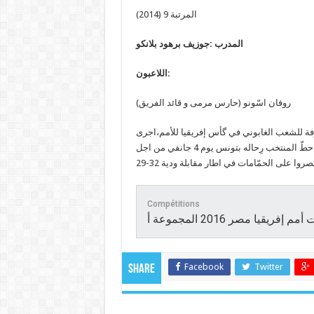
المرتبة 9 (2014)
المدرب :جوزيف برهود بلانكو
اللاعبون:
روفان اسّونو (حارس مرمى و قائد الفريق)
فة للشعب الغابوني في گأس إفريقيا للأمم،اجرى
المنتخب الغابوني تربصا مغلقا في الغابون منذ 20 ديسمبر 2015. و حطّ المنتخب رِحاله بتونس يوم 4 جانفي من اجل
روا على الحمّامات في اطار مقابلة ودية 32-29
Compétitions
Facebook
Twitter
Share