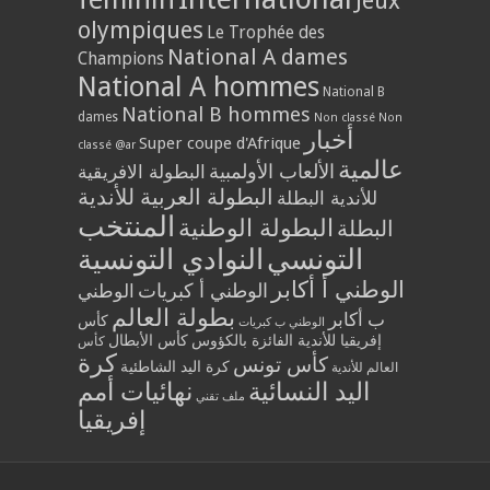
Jeux
olympiques
Le Trophée des
National A dames
Champions
National A hommes
National B
National B hommes
dames
Non classé
Non
أخبار
Super coupe d'Afrique
classé @ar
عالمية
الألعاب الأولمبية
البطولة الافريقية
البطولة العربية للأندية
للأندية البطلة
المنتخب
البطولة الوطنية
البطلة
التونسي
النوادي التونسية
الوطني أ أكابر
الوطني أ كبريات
الوطني
بطولة العالم
ب أكابر
كأس
الوطني ب كبريات
إفريقيا للأندية الفائزة بالكؤوس
كأس الأبطال
كأس
كرة
كأس تونس
كرة اليد الشاطئية
العالم للأندية
اليد النسائية
نهائيات أمم
ملف تقني
إفريقيا