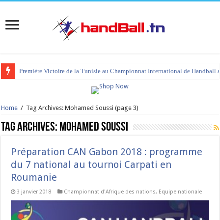
Première Victoire de la Tunisie au Championnat International de Handball 
tournoi international Hammamet 2023 : programme et liste des joueurs co
Home
/
Tag Archives: Mohamed Soussi
(page 3)
Tag Archives:
Mohamed Soussi
Préparation CAN Gabon 2018 : programme
du 7 national au tournoi Carpati en
Roumanie
3 janvier 2018
Championnat d'Afrique des nations
,
Equipe nationale