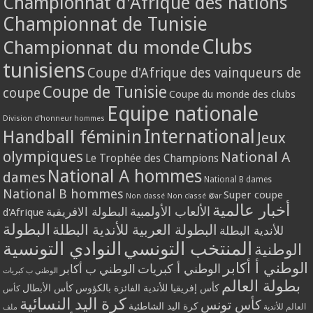
Championnat d'Afrique des nations
Championnat de Tunisie
Clubs
Championnat du monde
tunisiens
Coupe d'Afrique des vainqueurs de
Coupe de Tunisie
coupe
Coupe du monde des clubs
Equipe nationale
Division d'honneur hommes
International
Handball féminin
Jeux
olympiques
National A
Le Trophée des Champions
National A hommes
dames
National B dames
National B hommes
Super coupe
Non classé
Non classé @ar
أخبار عالمية
الألعاب الأولمبية
البطولة الافريقية
d'Afrique
البطولة
البطولة العربية للأندية البطلة
للأندية البطلة
المنتخب التونسي
النوادي التونسية
الوطنية
الوطني أ أكابر
الوطني أ كبريات
الوطني ب أكابر
الوطني ب كبريات
بطولة العالم
كأس إفريقيا للأندية الفائزة بالكؤوس
كأس الأبطال
كأس
كرة اليد النسائية
كأس تونس
كرة اليد الشاطئية
العالم للأندية
ملف