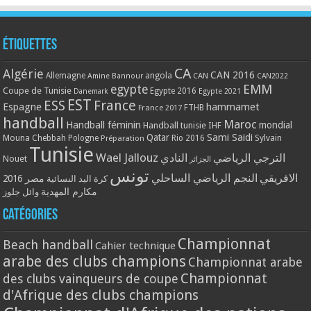
Étiquettes
CA
Algérie
CAN 2016
Allemagne
angola
CAN
Amine Bannour
CAN2022
EMM
egypte
Coupe de Tunisie
Egypte 2016
Danemark
Egypte 2021
EST
ESS
France
Espagne
hammamet
France 2017
FTHB
handball
Maroc
Handball féminin
mondial
Handball tunisie
IHF
Qatar
Sami Saidi
Mouna Chebbah
Pologne
Rio 2016
Sylvain
Préparation
Tunisie
Wael Jallouz
الترجي الرياضي
النادي
Nouet
الجزائر
تونس
الافريقي
النجم الرياضي الساحلي
مصر 2016
كرة اليد النسائية
مكارم المهدية
وائل جلوز
Catégories
Championnat
Beach handball
Cahier technique
arabe des clubs champions
Championnat arabe
Championnat
des clubs vainqueurs de coupe
d'Afrique des clubs champions