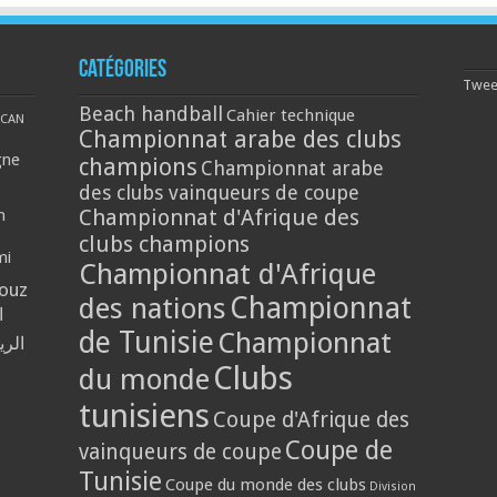
Catégories
Tweet
Beach handball
Cahier technique
CAN
Championnat arabe des clubs
gne
champions
Championnat arabe
des clubs vainqueurs de coupe
Championnat d'Afrique des
n
clubs champions
mi
Championnat d'Afrique
louz
Championnat
des nations
ا
de Tunisie
Championnat
الر
Clubs
du monde
tunisiens
Coupe d'Afrique des
Coupe de
vainqueurs de coupe
Tunisie
Coupe du monde des clubs
Division