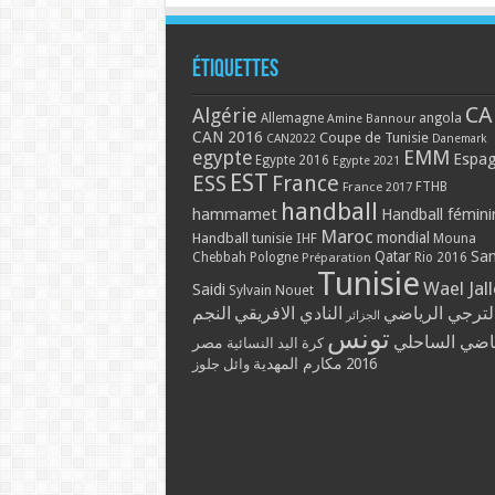
Étiquettes
CA
Algérie
Allemagne
angola
Amine Bannour
CAN 2016
Coupe de Tunisie
CAN2022
Danemark
EMM
egypte
Espa
Egypte 2016
Egypte 2021
EST
ESS
France
France 2017
FTHB
handball
hammamet
Handball fémini
Maroc
mondial
Handball tunisie
IHF
Mouna
Qatar
Sa
Chebbah
Pologne
Rio 2016
Préparation
Tunisie
Wael Jal
Saidi
Sylvain Nouet
لترجي الرياضي
النادي الافريقي
النجم
الجزائر
تونس
ياضي الساحلي
مصر
كرة اليد النسائية
مكارم المهدية
2016
وائل جلوز