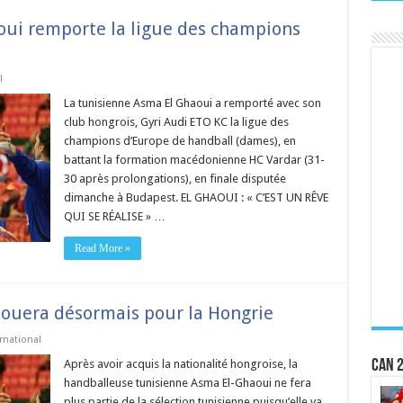
aoui remporte la ligue des champions
l
La tunisienne Asma El Ghaoui a remporté avec son
club hongrois, Gyri Audi ETO KC la ligue des
champions d’Europe de handball (dames), en
battant la formation macédonienne HC Vardar (31-
30 après prolongations), en finale disputée
dimanche à Budapest. EL GHAOUI : « C’EST UN RÊVE
QUI SE RÉALISE » …
Read More »
jouera désormais pour la Hongrie
rnational
Après avoir acquis la nationalité hongroise, la
CAN 2
handballeuse tunisienne Asma El-Ghaoui ne fera
plus partie de la sélection tunisienne puisqu’elle va