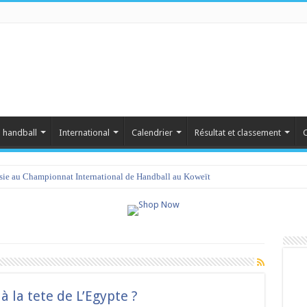
 handball
International
Calendrier
Résultat et classement
C
isie au Championnat International de Handball au Koweït
à la tete de L’Egypte ?