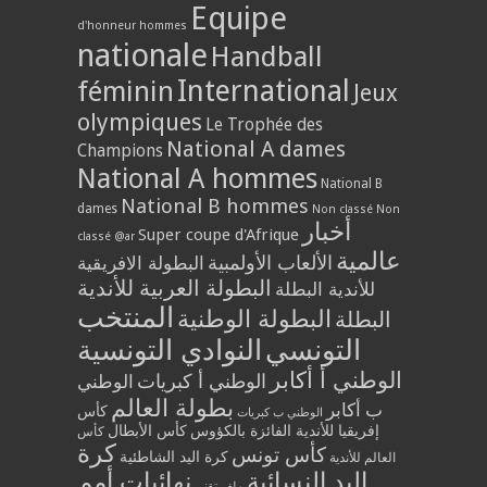
Equipe
d'honneur hommes
nationale
Handball
International
féminin
Jeux
olympiques
Le Trophée des
National A dames
Champions
National A hommes
National B
National B hommes
dames
Non classé
Non
أخبار
Super coupe d'Afrique
classé @ar
عالمية
الألعاب الأولمبية
البطولة الافريقية
البطولة العربية للأندية
للأندية البطلة
المنتخب
البطولة الوطنية
البطلة
التونسي
النوادي التونسية
الوطني أ أكابر
الوطني أ كبريات
الوطني
بطولة العالم
ب أكابر
كأس
الوطني ب كبريات
إفريقيا للأندية الفائزة بالكؤوس
كأس الأبطال
كأس
كرة
كأس تونس
كرة اليد الشاطئية
العالم للأندية
اليد النسائية
نهائيات أمم
ملف تقني