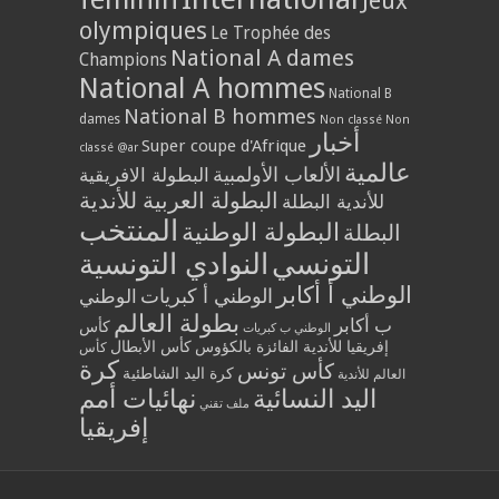
Jeux
olympiques
Le Trophée des
National A dames
Champions
National A hommes
National B
National B hommes
dames
Non classé
Non
أخبار
Super coupe d'Afrique
classé @ar
عالمية
الألعاب الأولمبية
البطولة الافريقية
البطولة العربية للأندية
للأندية البطلة
المنتخب
البطولة الوطنية
البطلة
التونسي
النوادي التونسية
الوطني أ أكابر
الوطني أ كبريات
الوطني
بطولة العالم
ب أكابر
كأس
الوطني ب كبريات
إفريقيا للأندية الفائزة بالكؤوس
كأس الأبطال
كأس
كرة
كأس تونس
كرة اليد الشاطئية
العالم للأندية
اليد النسائية
نهائيات أمم
ملف تقني
إفريقيا