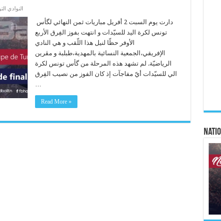
النوادي الت
دارت يوم السبت 2 أفريل مباريات ثمن النهائي لگأس
تونس لكرة اليد للسيّدات و انتهت بفوز الفِرق الأربع
الأوفر حظّا لنيل هذا اللّقب و هي النادي
الإفريقي،الجمعية النسائية بالمهدية،طبلبة و مڨرين
الرياضيّة. لم تشهد هذه المرحلة من گأس تونس لكرة
الي للسيّدات أيّ مفاجآت إذ كان الفوز من نصيب الفِرق
…
Read More »
Natio