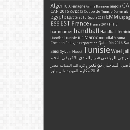
CA
Algérie
Allemagne
angola
Amine Bannour
CAN 2016
Coupe de Tunisie
CAN2022
Danemark
EMM
egypte
Espa
Egypte 2016
Egypte 2021
EST
ESS
France
France 2017
FTHB
handball
hammamet
Handball fémini
Maroc
mondial
Handball tunisie
IHF
Mouna
Qatar
Sa
Chebbah
Pologne
Rio 2016
Préparation
Tunisie
Wael Jal
Saidi
Sylvain Nouet
لترجي الرياضي
النادي الافريقي
النجم
الجزائر
تونس
ياضي الساحلي
مصر
كرة اليد النسائية
مكارم المهدية
2016
وائل جلوز