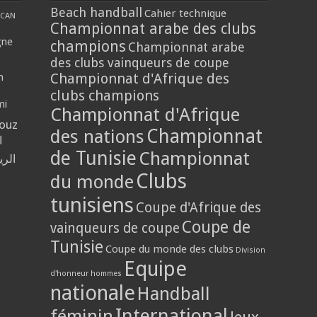
Beach handball
Cahier technique
CAN
Championnat arabe des clubs
gne
champions
Championnat arabe
des clubs vainqueurs de coupe
Championnat d'Afrique des
n
clubs champions
mi
Championnat d'Afrique
louz
Championnat
des nations
ا
de Tunisie
Championnat
الر
Clubs
du monde
tunisiens
Coupe d'Afrique des
Coupe de
vainqueurs de coupe
Tunisie
Coupe du monde des clubs
Division
Equipe
d'honneur hommes
nationale
Handball
International
féminin