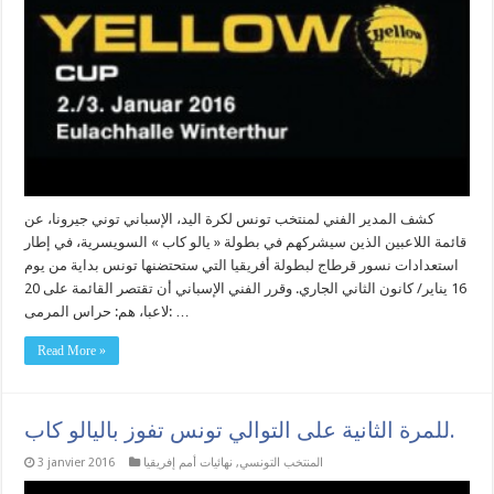
كشف المدير الفني لمنتخب تونس لكرة اليد، الإسباني توني جيرونا، عن
قائمة اللاعبين الذين سيشركهم في بطولة « يالو كاب » السويسرية، في إطار
استعدادات نسور قرطاج لبطولة أفريقيا التي ستحتضنها تونس بداية من يوم
16 يناير/ كانون الثاني الجاري. وقرر الفني الإسباني أن تقتصر القائمة على 20
لاعبا، هم: حراس المرمى: …
Read More »
للمرة الثانية على التوالي تونس تفوز باليالو كاب.
المنتخب التونسي
,
نهائيات أمم إفريقيا
3 janvier 2016