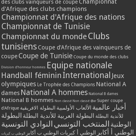
Championnat
des clubs vainqueurs de coupe
d'Afrique des clubs champions
Championnat d'Afrique des nations
Championnat de Tunisie
Clubs
Championnat du monde
tunisiens
Coupe d'Afrique des vainqueurs de
Coupe de Tunisie
coupe
Coupe du monde des clubs
Equipe nationale
Division d'honneur hommes
International
Handball féminin
Jeux
olympiques
National A
Le Trophée des Champions
National A hommes
dames
National B dames
National B hommes
Super coupe
Non classé
Non classé @ar
أخبار عالمية
الألعاب الأولمبية
البطولة الافريقية
d'Afrique
البطولة
البطولة العربية للأندية البطلة
للأندية البطلة
المنتخب التونسي
النوادي التونسية
الوطنية
الوطني أ أكابر
الوطني أ كبريات
الوطني ب أكابر
الوطني ب كبريات