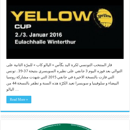
فاز المنتخب التونسي لكرة اليد بگأس « اليالو كاب » للمرّة الثانية على
التوالي بعد فوزه اليوم 3 جانفي على نظيره السويسري بنتيجة 37-39 . تونس
التي فازت بالنسخة الاخيرة في جانفي 2015 التي شهدت مشاركة روسيا
البيضاء و سلوفينيا و سويسرا تعيد الكرّة هذه السنة و تظفر بالنسخة 44 من
اليالو …
Read More »