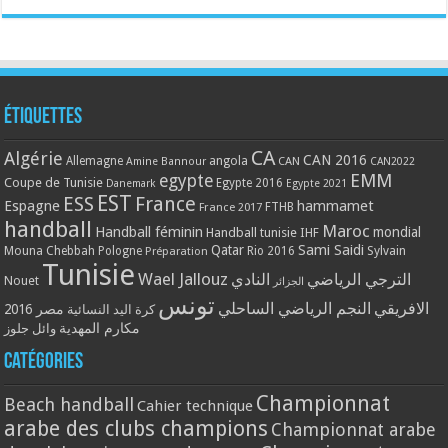
Étiquettes
CA
Algérie
CAN 2016
Allemagne
angola
CAN
Amine Bannour
CAN2022
EMM
egypte
Coupe de Tunisie
Egypte 2016
Danemark
Egypte 2021
EST
ESS
France
Espagne
hammamet
France 2017
FTHB
handball
Maroc
Handball féminin
mondial
Handball tunisie
IHF
Qatar
Sami Saidi
Mouna Chebbah
Pologne
Rio 2016
Sylvain
Préparation
Tunisie
Wael Jallouz
الترجي الرياضي
النادي
Nouet
الجزائر
تونس
الافريقي
النجم الرياضي الساحلي
مصر 2016
كرة اليد النسائية
مكارم المهدية
وائل جلوز
Catégories
Championnat
Beach handball
Cahier technique
arabe des clubs champions
Championnat arabe