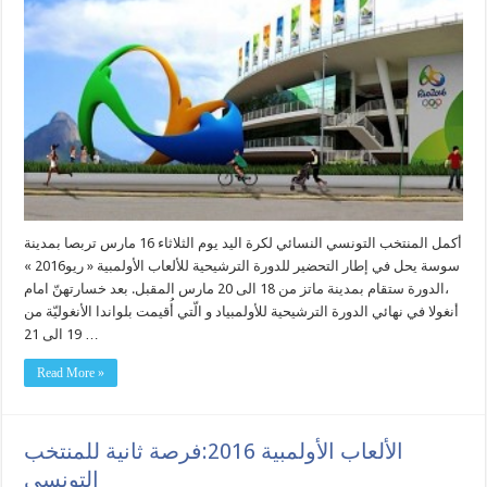
أكمل المنتخب التونسي النسائي لكرة اليد يوم الثلاثاء 16 مارس تربصا بمدينة
سوسة يحل في إطار التحضير للدورة الترشيحية للألعاب الأولمبية « ريو2016 »
،الدورة ستقام بمدينة ماتز من 18 الى 20 مارس المقبل. بعد خسارتهنّ امام
أنغولا في نهائي الدورة الترشيحية للأولمبياد و الّتي أُقيمت بلواندا الأنغوليّة من
19 الى 21 …
Read More »
الألعاب الأولمبية 2016:فرصة ثانية للمنتخب
التونسي