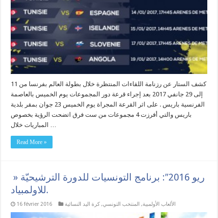
كشف الستار عن رزنامة اللقاءات المنتظرة خلال بطولة العالم بفرنسا من 11
إلى 29 جانفي 2017 بعد إجراء قرعة دور المجموعات يوم الخميس بالعاصمة
الفرنسية باريس . على اثر القرعة المجراة يوم الخميس 23 جوان بمقر بلدية
باريس والتي أفرزت 4 مجموعات من ست فرق اتضحت الرؤية بخصوص
المباريات خلال …
Read More »
» ريو 2016″: برنامج التونسيات للدورة الترشيحيّة
للاولمبياد.
الألعاب الأولمبية
,
المنتخب التونسي
,
كرة اليد النسائية
16 février 2016