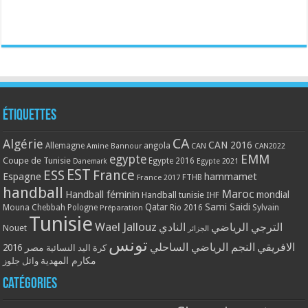
Étiquettes
CA
Algérie
CAN 2016
Allemagne
angola
CAN
Amine Bannour
CAN2022
EMM
egypte
Coupe de Tunisie
Egypte 2016
Danemark
Egypte 2021
EST
ESS
France
Espagne
hammamet
France 2017
FTHB
handball
Maroc
Handball féminin
mondial
Handball tunisie
IHF
Qatar
Sami Saidi
Mouna Chebbah
Pologne
Rio 2016
Sylvain
Préparation
Tunisie
Wael Jallouz
الترجي الرياضي
النادي
Nouet
الجزائر
تونس
الافريقي
النجم الرياضي الساحلي
مصر 2016
كرة اليد النسائية
مكارم المهدية
وائل جلوز
Catégories