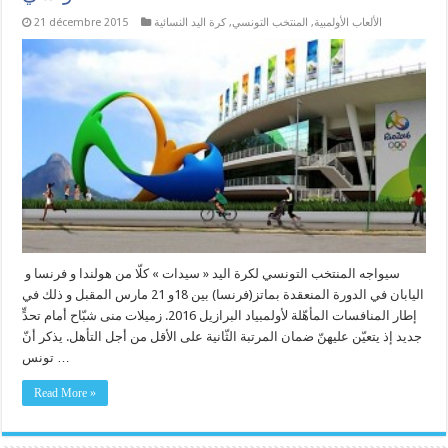
الألعاب الأولمبية
,
المنتخب التونسي
,
كرة اليد النسائية
21 décembre 2015
سيواجه المنتخب التونسي لكرة اليد « سيدات » كلّا من هولندا و فرنسا و
اليابان في الدورة المنعقدة بماتز(فرنسا) بين 18و 21 مارس المقبل و ذلك في
إطار المنافسات المأهّلة لأولمبياد البرازيل 2016. زميلات منى شبّاح أمام تحدٍّ
جديد إذ يتعيّن عليهنّ ضمان المرتبة الثّانية على الأقل من أجل التأهل. يذكر أنّ
تونس …
Read More »