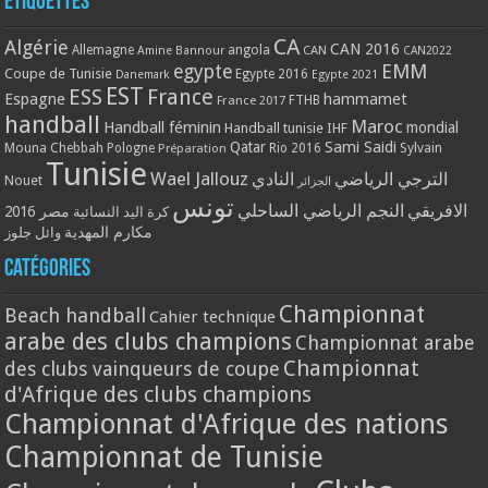
Étiquettes
CA
Algérie
CAN 2016
Allemagne
angola
CAN
Amine Bannour
CAN2022
EMM
egypte
Coupe de Tunisie
Egypte 2016
Danemark
Egypte 2021
EST
ESS
France
Espagne
hammamet
France 2017
FTHB
handball
Maroc
Handball féminin
mondial
Handball tunisie
IHF
Qatar
Sami Saidi
Mouna Chebbah
Pologne
Rio 2016
Sylvain
Préparation
Tunisie
Wael Jallouz
الترجي الرياضي
النادي
Nouet
الجزائر
تونس
الافريقي
النجم الرياضي الساحلي
مصر 2016
كرة اليد النسائية
مكارم المهدية
وائل جلوز
Catégories
Championnat
Beach handball
Cahier technique
arabe des clubs champions
Championnat arabe
Championnat
des clubs vainqueurs de coupe
d'Afrique des clubs champions
Championnat d'Afrique des nations
Championnat de Tunisie