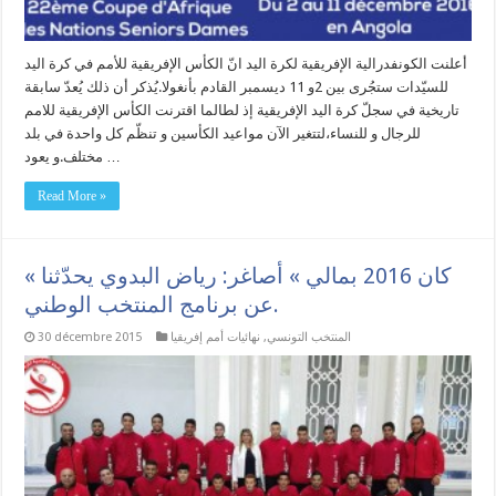
أعلنت الكونفدرالية الإفريقية لكرة اليد انّ الكأس الإفريقية للأمم في كرة اليد
للسيّدات ستجُرى بين 2و 11 ديسمبر القادم بأنغولا.يُذكر أن ذلك يُعدّ سابقة
تاريخية في سجلّ كرة اليد الإفريقية إذ لطالما اقترنت الكأس الإفريقية للامم
للرجال و للنساء،لتتغير الآن مواعيد الكأسين و تنظّم كل واحدة في بلد
مختلف.و يعود …
Read More »
« كان 2016 بمالي » أصاغر: رياض البدوي يحدّثنا
عن برنامج المنتخب الوطني.
المنتخب التونسي
,
نهائيات أمم إفريقيا
30 décembre 2015