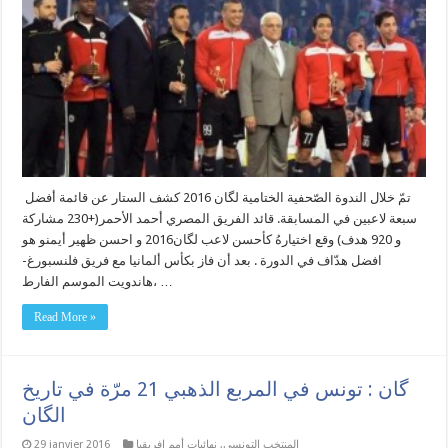
تمّ خلال الندوة الصّحفية الختامية لگان 2016 كشف الستار عن قائمة أفضل
سبعة لاعبين في المسابقة. قائد الفريق المصري أحمد الأحمر(+230 مشاركة
و 920 هدف) وقع اختيارهُ كأحسن لاعب لگان2016 و احسن ظهير أيمنو هو
افضل هدّاف في الدورة . بعد أن فاز بكأس ألمانيا مع فريق فلنسبورغ-
هاندويت الموسم الفارط، …
Read More »
گان : تونس في المربع الذهبي 21 مرّة في تاريخ
الگان
المنتخب التونسي
,
نهائيات أمم إفريقيا
29 janvier 2016