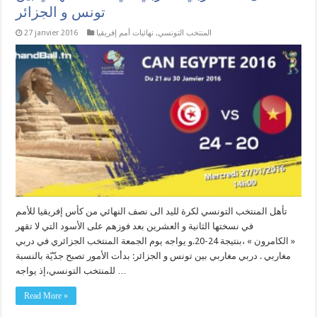
تونس و الجزائر
المنتخب التونسي
,
نهائيات أمم إفريقيا
27 janvier 2016
تأهل المنتخب التونسي لكرة لليد الى نصف النهائي من كأس إفريقيا للأمم
في نسختها الثانية و العشرين بعد فوزهم على الأسود التي لا تقهر
« الكامرون » ،بنتيجة 24-20.و يواجه يوم الجمعة المنتخب الجزائري في دربي
مغاربي . دربي مغاربي بين تونس و الجزائر: بدأت الأمور تصبح جدّيّة بالنسبة
للمنتخب التونسي،إذ يواجه …
Read More »