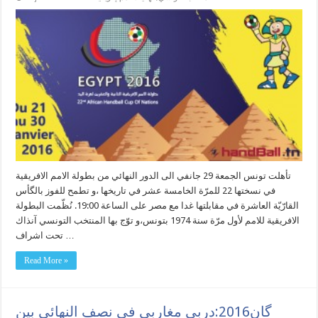
تأهلت تونس الجمعة 29 جانفي الى الدور النهائي من بطولة الامم الافريقية
في نسختها 22 للمرّة الخامسة عشر في تاريخها ،و تطمح للفوز بالگأس
القارّيّة العاشرة في مقابلتها غدا مع مصر على الساعة 19:00. نُظّمت البطولة
الافريقية للامم لأول مرّة سنة 1974 بتونس،و توّج بها المنتخب التونسي آنذاك
تحت اشراف …
Read More »
گان2016:دربي مغاربي في نصف النهائي بين