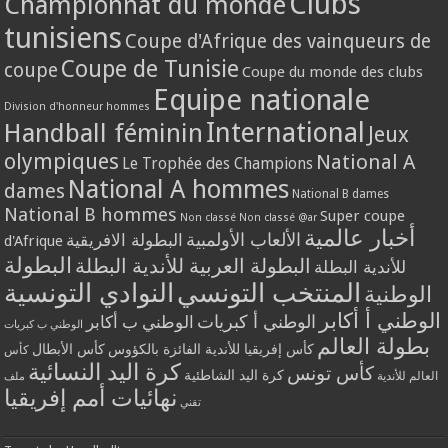
Clubs
Championnat du monde
tunisiens
Coupe d'Afrique des vainqueurs de
Coupe de Tunisie
coupe
Coupe du monde des clubs
Equipe nationale
Division d'honneur hommes
International
Handball féminin
Jeux
olympiques
National A
Le Trophée des Champions
National A hommes
dames
National B dames
National B hommes
Super coupe
Non classé
Non classé @ar
أخبار عالمية
الألعاب الأولمبية
البطولة الافريقية
d'Afrique
البطولة
البطولة العربية للأندية البطلة
للأندية البطلة
المنتخب التونسي
النوادي التونسية
الوطنية
الوطني أ أكابر
الوطني أ كبريات
الوطني ب أكابر
الوطني ب كبريات
بطولة العالم
كأس إفريقيا للأندية الفائزة بالكؤوس
كأس الأبطال
كأس
كرة اليد النسائية
كأس تونس
كرة اليد الشاطئية
العالم للأندية
ملف
نهائيات أمم إفريقيا
تقني