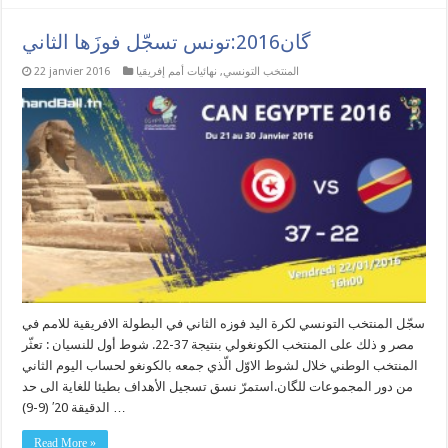
گان2016:تونس تسجّل فوزَها الثاني
المنتخب التونسي
,
نهائيات أمم إفريقيا
22 janvier 2016
سجّل المنتخب التونسي لكرة اليد فوزه الثاني في البطولة الافريقية للامم في
مصر و ذلك على المنتخب الكونغولي بنتيجة 37-22. شوط أول للنسيان : تعثّر
المنتخب الوطني خلال لشوط الاوّل الّذي جمعه بالكونغو لحساب اليوم الثاني
من دور المجموعات للگان.استمرّ نسق تسجيل الأهداف بطيئا للغاية الى حد
الدقيقة 20′ (9-9) …
Read More »