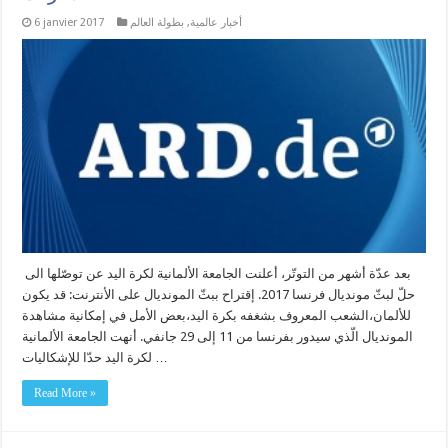
أخبار عالمية
,
بطولة العالم
6 janvier 2017
بعد عدّة أشهر من التوتّر، أعلنت الجامعة الألمانية لكرة اليد عن توصّلها الى
حلّ لبثّ مونديال فرنسا 2017. إقتراح ببثّ المونديال على الأنترنت: قد يكون
للألمان،الشعب المعروف بشغفه بكرة اليد،بعض الأمل في إمكانية مشاهدة
المونديال الّذي سيدور بفرنسا من 11 إلى 29 جانفي. أنهت الجامعة الألمانية
لكرة اليد حدّا للإشكاليات …
Read More »