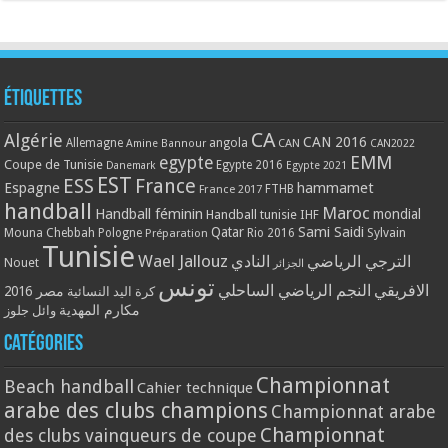
Étiquettes
CA
Algérie
CAN 2016
Allemagne
angola
CAN
Amine Bannour
CAN2022
EMM
egypte
Coupe de Tunisie
Egypte 2016
Danemark
Egypte 2021
EST
ESS
France
Espagne
hammamet
France 2017
FTHB
handball
Maroc
Handball féminin
mondial
Handball tunisie
IHF
Qatar
Sami Saidi
Mouna Chebbah
Pologne
Rio 2016
Sylvain
Préparation
Tunisie
Wael Jallouz
الترجي الرياضي
النادي
Nouet
الجزائر
تونس
الافريقي
النجم الرياضي الساحلي
مصر 2016
كرة اليد النسائية
مكارم المهدية
وائل جلوز
Catégories
Championnat
Beach handball
Cahier technique
arabe des clubs champions
Championnat arabe
Championnat
des clubs vainqueurs de coupe