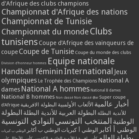
d'Afrique des clubs champions
Championnat d'Afrique des nations
Championnat de Tunisie
Clubs
Championnat du monde
tunisiens
Coupe d'Afrique des vainqueurs de
Coupe de Tunisie
coupe
Coupe du monde des clubs
Equipe nationale
Division d'honneur hommes
International
Handball féminin
Jeux
olympiques
National A
Le Trophée des Champions
National A hommes
dames
National B dames
National B hommes
Super coupe
Non classé
Non classé @ar
أخبار عالمية
الألعاب الأولمبية
البطولة الافريقية
d'Afrique
البطولة
البطولة العربية للأندية البطلة
للأندية البطلة
المنتخب التونسي
النوادي التونسية
الوطنية
الوطني أ أكابر
الوطني أ كبريات
الوطني ب أكابر
الوطني ب كبريات
بطولة العالم
كأس إفريقيا للأندية الفائزة بالكؤوس
كأس الأبطال
كأس