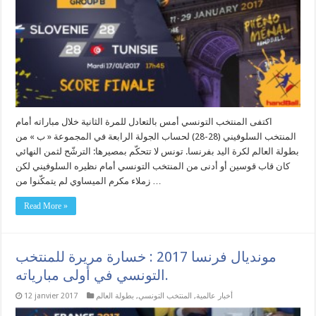
اكتفى المنتخب التونسي أمس بالتعادل للمرة الثانية خلال مباراته أمام
المنتخب السلوفيني (28-28) لحساب الجولة الرابعة في المجموعة « ب » من
بطولة العالم لكرة اليد بفرنسا. تونس لا تتحكّم بمصيرها: الترشّح لثمن النهائي
كان قاب قوسين أو أدنى من المنتخب التونسي أمام نظيره السلوفيني لكن
زملاء مكرم الميساوي لم يتمكّنوا من …
Read More »
مونديال فرنسا 2017 : خسارة مريرة للمنتخب
التونسي في أولى مبارياته.
أخبار عالمية
,
المنتخب التونسي
,
بطولة العالم
12 janvier 2017