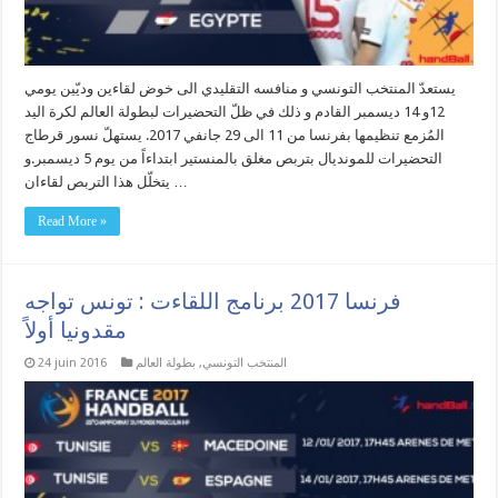
يستعدّ المنتخب التونسي و منافسه التقليدي الى خوض لقاءين وديّين يومي
12و 14 ديسمبر القادم و ذلك في ظلّ التحضيرات لبطولة العالم لكرة اليد
المُزمع تنظيمها بفرنسا من 11 الى 29 جانفي 2017. يستهلّ نسور قرطاج
التحضيرات للمونديال بتربص مغلق بالمنستير ابتداءاً من يوم 5 ديسمبر.و
يتخلّل هذا التربص لقاءان …
Read More »
فرنسا 2017 برنامج اللقاءت : تونس تواجه
مقدونيا أولاً
المنتخب التونسي
,
بطولة العالم
24 juin 2016