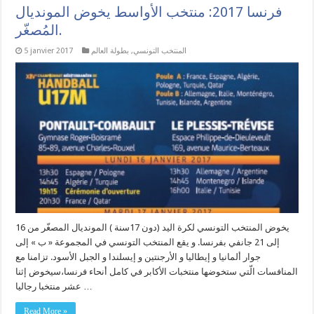
فرنسا 2017: منتخب الأواسط يخوض المونديال
المُصغّر.
المنتخب التونسي
,
بطولة العالم
5 janvier 2017
يخوض المنتخب التونسي لكرة اليد (دون 17سنة ) المونديال المصغّر من 16
إلى 21 جانفي بفرنسا. و يقع المنتخب التونسي في المجموعة « ب » إلى
جوار ألمانيا و إيطاليا و الأرجنتين و إيسلندا و الجبل الأسود. تزامنا مع
المنافسات الّتي ستخوضها منتخبات الأكابر في كامل أنحاء فرنسا،سيخوض إثنا
عشر منتخبا رجاليا …
Read More »