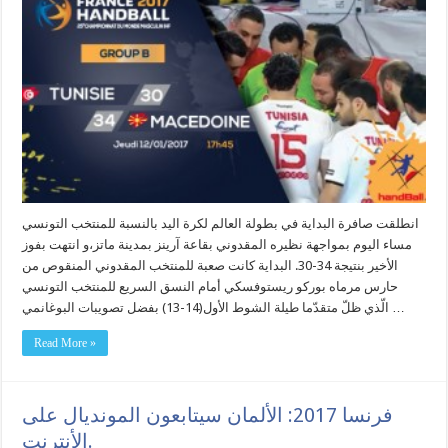
انطلقت صافرة البداية في بطولة العالم لكرة اليد بالنسبة للمنتخب التونسي
مساء اليوم بمواجهة نظيره المقدوني بقاعة آرينز بمدينة ماتز،و انتهت بفوز
الأخير بنتيجة 34-30. البداية كانت صعبة للمنتخب المقدوني المنقوص من
حارس مرماه بوركو ريستوفسكي أمام النسق السريع للمنتخب التونسي
الّذي ظلّ متقدّما طيلة الشوط الأول(14-13) بفضل تصويبات البوغانمي …
Read More »
فرنسا 2017: الألمان سيتابعون المونديال على
الأنترنت.