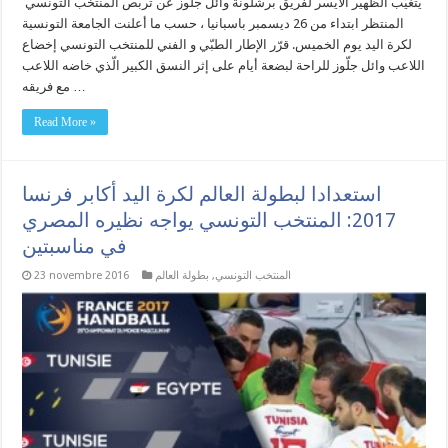
يتغيّب الظهير الأيسر لفريق برشلونة وائل جلّوز عن تربص المنتخب التونسي
المنتظر ابتداء من 26 ديسمبر باسبانيا ، حسب ما أعلنت الجامعة التونسية
لكرة اليد يوم الخميس. قرّر الإطار الطبّي و الفني للمنتخب التونسي إخضاع
اللاعب وائل جلّوز للراحة لبضعة أيام على إثر النسق الكبير الّذي خاضه اللاعب
مع فريقه …
Read More »
استعدادا لبطولة العالم لكرة اليد أكابر فرنسا
2017: المنتخب التونسي يواجه نظيره المصري
في مناسبتين
المنتخب التونسي
,
بطولة العالم
23 novembre 2016