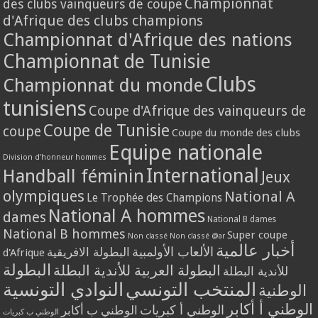
Championnat
des clubs vainqueurs de coupe
d'Afrique des clubs champions
Championnat d'Afrique des nations
Championnat de Tunisie
Clubs
Championnat du monde
tunisiens
Coupe d'Afrique des vainqueurs de
Coupe de Tunisie
coupe
Coupe du monde des clubs
Equipe nationale
Division d'honneur hommes
International
Handball féminin
Jeux
olympiques
National A
Le Trophée des Champions
National A hommes
dames
National B dames
National B hommes
Super coupe
Non classé
Non classé @ar
أخبار عالمية
الألعاب الأولمبية
البطولة الافريقية
d'Afrique
البطولة
البطولة العربية للأندية البطلة
للأندية البطلة
المنتخب التونسي
النوادي التونسية
الوطنية
الوطني أ أكابر
الوطني أ كبريات
الوطني ب أكابر
الوطني ب كبريات