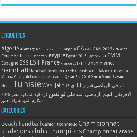
Étiquettes
CA
Algérie
CAN 2016
Allemagne
angola
CAN
Amine Bannour
CAN2022
EMM
egypte
Coupe de Tunisie
Egypte 2016
Danemark
Egypte 2021
EST
ESS
France
Espagne
hammamet
France 2017
FTHB
handball
Maroc
Handball féminin
mondial
Handball tunisie
IHF
Qatar
Sami Saidi
Mouna Chebbah
Pologne
Rio 2016
Sylvain
Préparation
Tunisie
Wael Jallouz
الترجي الرياضي
النادي
Nouet
الجزائر
تونس
الافريقي
النجم الرياضي الساحلي
مصر 2016
كرة اليد النسائية
مكارم المهدية
وائل جلوز
Catégories
Championnat
Beach handball
Cahier technique
arabe des clubs champions
Championnat arabe