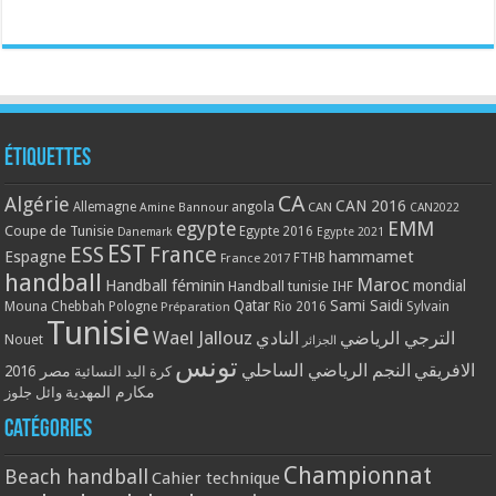
Étiquettes
CA
Algérie
CAN 2016
Allemagne
angola
CAN
Amine Bannour
CAN2022
EMM
egypte
Coupe de Tunisie
Egypte 2016
Danemark
Egypte 2021
EST
ESS
France
Espagne
hammamet
France 2017
FTHB
handball
Maroc
Handball féminin
mondial
Handball tunisie
IHF
Qatar
Sami Saidi
Mouna Chebbah
Pologne
Rio 2016
Sylvain
Préparation
Tunisie
Wael Jallouz
الترجي الرياضي
النادي
Nouet
الجزائر
تونس
الافريقي
النجم الرياضي الساحلي
مصر 2016
كرة اليد النسائية
مكارم المهدية
وائل جلوز
Catégories
Championnat
Beach handball
Cahier technique