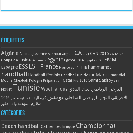
Étiquettes
CA
Algérie
CAN 2016
Allemagne
angola
CAN
Amine Bannour
CAN2022
EMM
egypte
Coupe de Tunisie
Egypte 2016
Danemark
Egypte 2021
EST
ESS
France
Espagne
hammamet
France 2017
FTHB
handball
Maroc
Handball féminin
mondial
Handball tunisie
IHF
Qatar
Sami Saidi
Mouna Chebbah
Pologne
Rio 2016
Sylvain
Préparation
Tunisie
Wael Jallouz
الترجي الرياضي
النادي
Nouet
الجزائر
تونس
الافريقي
النجم الرياضي الساحلي
مصر 2016
كرة اليد النسائية
مكارم المهدية
وائل جلوز
Catégories
Championnat
Beach handball
Cahier technique