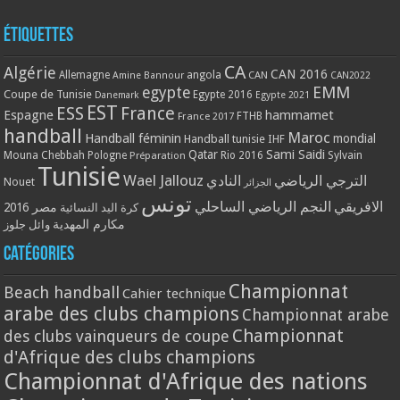
Étiquettes
CA
Algérie
CAN 2016
Allemagne
angola
CAN
Amine Bannour
CAN2022
EMM
egypte
Coupe de Tunisie
Egypte 2016
Danemark
Egypte 2021
EST
ESS
France
Espagne
hammamet
France 2017
FTHB
handball
Maroc
Handball féminin
mondial
Handball tunisie
IHF
Qatar
Sami Saidi
Mouna Chebbah
Pologne
Rio 2016
Sylvain
Préparation
Tunisie
Wael Jallouz
الترجي الرياضي
النادي
Nouet
الجزائر
تونس
الافريقي
النجم الرياضي الساحلي
مصر 2016
كرة اليد النسائية
مكارم المهدية
وائل جلوز
Catégories
Championnat
Beach handball
Cahier technique
arabe des clubs champions
Championnat arabe
Championnat
des clubs vainqueurs de coupe
d'Afrique des clubs champions
Championnat d'Afrique des nations