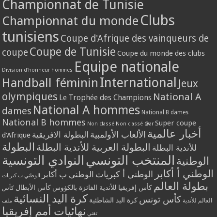
Championnat de Tunisie
Clubs
Championnat du monde
tunisiens
Coupe d'Afrique des vainqueurs de
Coupe de Tunisie
coupe
Coupe du monde des clubs
Equipe nationale
Division d'honneur hommes
International
Handball féminin
Jeux
olympiques
National A
Le Trophée des Champions
National A hommes
dames
National B dames
National B hommes
Super coupe
Non classé
Non classé @ar
أخبار عالمية
الألعاب الأولمبية
البطولة الافريقية
d'Afrique
البطولة
البطولة العربية للأندية البطلة
للأندية البطلة
المنتخب التونسي
النوادي التونسية
الوطنية
الوطني أ أكابر
الوطني أ كبريات
الوطني ب أكابر
الوطني ب كبريات
بطولة العالم
كأس إفريقيا للأندية الفائزة بالكؤوس
كأس الأبطال
كأس
كرة اليد النسائية
كأس تونس
كرة اليد الشاطئية
العالم للأندية
ملف
نهائيات أمم إفريقيا
تقني