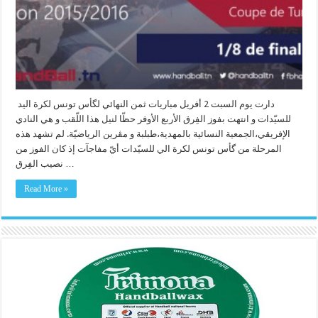
دارت يوم السبت 2 أفريل مباريات ثمن النهائي لگأس تونس لكرة اليد
للسيّدات و انتهت بفوز الفِرق الأربع الأوفر حظّا لنيل هذا اللّقب و هي النادي
الإفريقي،الجمعية النسائية بالمهدية،طبلبة و مڨرين الرياضيّة. لم تشهد هذه
المرحلة من گأس تونس لكرة الي للسيّدات أيّ مفاجآت إذ كان الفوز من
نصيب الفِرق …
Read More »