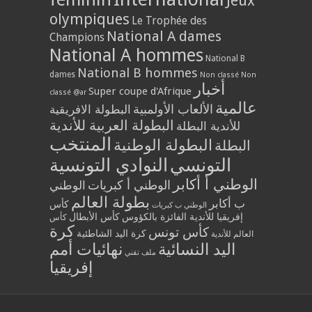
Jeux
olympiques
Le Trophée des
National A dames
Champions
National A hommes
National B
National B hommes
dames
Non classé
Non
أخبار
Super coupe d'Afrique
classé @ar
عالمية
الألعاب الأولمبية
البطولة الافريقية
البطولة العربية للأندية
للأندية البطلة
المنتخب
البطولة الوطنية
البطلة
التونسي
النوادي التونسية
الوطني أ أكابر
الوطني أ كبريات
الوطني
بطولة العالم
ب أكابر
كأس
الوطني ب كبريات
إفريقيا للأندية الفائزة بالكؤوس
كأس الأبطال
كأس
كرة
كأس تونس
كرة اليد الشاطئية
العالم للأندية
اليد النسائية
نهائيات أمم
ملف تقني
إفريقيا