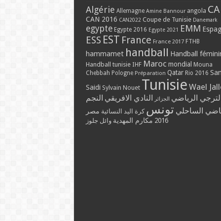
CA
Algérie
Allemagne
angola
Amine Bannour
CAN 2016
Coupe de Tunisie
CAN2022
Danemark
EMM
egypte
Espa
Egypte 2016
Egypte 2021
EST
ESS
France
France 2017
FTHB
handball
hammamet
Handball fémini
Maroc
mondial
Handball tunisie
IHF
Mouna
Qatar
Sa
Chebbah
Pologne
Rio 2016
Préparation
Tunisie
Wael Jal
Saidi
Sylvain Nouet
لترجي الرياضي
النادي الافريقي
النجم
الجزائر
تونس
ياضي الساحلي
مصر
كرة اليد النسائية
مكارم المهدية
2016
وائل جلوز