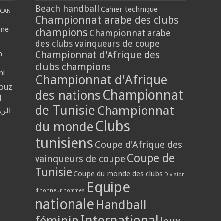
Beach handball
Cahier technique
CAN
Championnat arabe des clubs
gne
champions
Championnat arabe
des clubs vainqueurs de coupe
Championnat d'Afrique des
n
clubs champions
mi
Championnat d'Afrique
louz
Championnat
des nations
ا
de Tunisie
Championnat
الر
Clubs
du monde
tunisiens
Coupe d'Afrique des
Coupe de
vainqueurs de coupe
Tunisie
Coupe du monde des clubs
Division
Equipe
d'honneur hommes
nationale
Handball
International
féminin