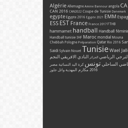
CA
Algérie
Allemagne
angola
Amine Bannour
CAN 2016
Coupe de Tunisie
CAN2022
Danemark
EMM
egypte
Espa
Egypte 2016
Egypte 2021
EST
ESS
France
France 2017
FTHB
handball
hammamet
Handball fémini
Maroc
mondial
Handball tunisie
IHF
Mouna
Qatar
Sa
Chebbah
Pologne
Rio 2016
Préparation
Tunisie
Wael Jal
Saidi
Sylvain Nouet
لترجي الرياضي
النادي الافريقي
النجم
الجزائر
تونس
ياضي الساحلي
مصر
كرة اليد النسائية
2016
مكارم المهدية
وائل جلوز