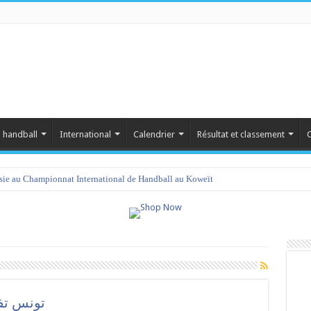
 handball
International
Calendrier
Résultat et classement
C
isie au Championnat International de Handball au Koweït
تونس تف