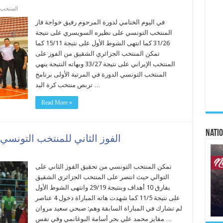
المنتخب 
في اليوم الختامي لدورة المرحوم رفيق خواجة فاز
المنتخب التونسي على نظيره السويسري على نتيجة
31/26 كما انتهى الشوط الأول على نتيجة 15/11 كما
تمكن المنتخب الجزائري الشقيق من الفوز على
المنتخب الإيراني على نتيجة 33/27 وبهاته النتيجة ينهي
المنتخب التونسي الدورة في المرتبة الأولى برنامج
تربص منتخب كرة اليد …
Read More »
Natio
الفوز الثاني للمنتخب التونس
تمكن المنتخب التونسي من تحقيق الفوز الثاني على
التوالي حيث انتصر على المنتخب الجزائري الشقيق
بفارق 10 أهداف وبنتيجة 29/19 وانتهى الشوط الأول
على نتيجة 11/5 كما شهدت هاته المباراة دخول 4 عناصر
لم تشارك في المباراة السابقة وهم: صبحي سعيد مروان
مقايز محمد علي بحر أسامة البوغانمي وفي نفس …