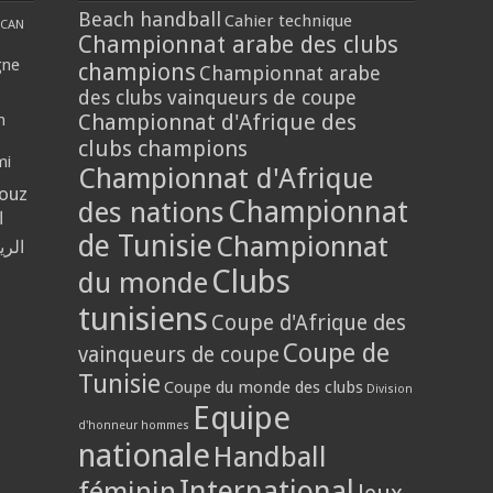
Beach handball
Cahier technique
CAN
Championnat arabe des clubs
gne
champions
Championnat arabe
des clubs vainqueurs de coupe
Championnat d'Afrique des
n
clubs champions
mi
Championnat d'Afrique
louz
Championnat
des nations
ا
de Tunisie
Championnat
الر
Clubs
du monde
tunisiens
Coupe d'Afrique des
Coupe de
vainqueurs de coupe
Tunisie
Coupe du monde des clubs
Division
Equipe
d'honneur hommes
nationale
Handball
International
féminin