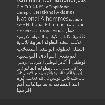
Jeux
olympiques
Le Trophée des
National A dames
Champions
National A hommes
National B
National B hommes
dames
Non classé
Non
أخبار
Super coupe d'Afrique
classé @ar
عالمية
الألعاب الأولمبية
البطولة الافريقية
البطولة العربية للأندية
للأندية البطلة
المنتخب
البطولة الوطنية
البطلة
التونسي
النوادي التونسية
الوطني أ أكابر
الوطني أ كبريات
الوطني
بطولة العالم
ب أكابر
كأس
الوطني ب كبريات
إفريقيا للأندية الفائزة بالكؤوس
كأس الأبطال
كأس
كرة
كأس تونس
كرة اليد الشاطئية
العالم للأندية
اليد النسائية
نهائيات أمم
ملف تقني
إفريقيا