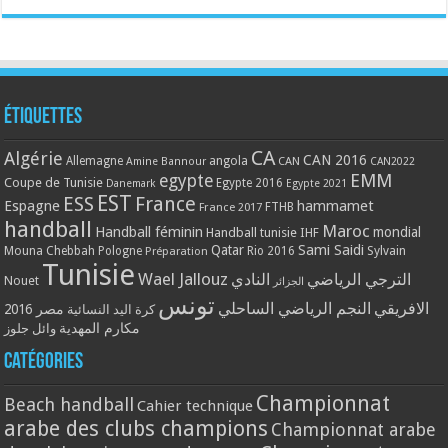
Étiquettes
CA
Algérie
CAN 2016
Allemagne
angola
CAN
Amine Bannour
CAN2022
EMM
egypte
Coupe de Tunisie
Egypte 2016
Danemark
Egypte 2021
EST
ESS
France
Espagne
hammamet
France 2017
FTHB
handball
Maroc
Handball féminin
mondial
Handball tunisie
IHF
Qatar
Sami Saidi
Mouna Chebbah
Pologne
Rio 2016
Sylvain
Préparation
Tunisie
Wael Jallouz
الترجي الرياضي
النادي
Nouet
الجزائر
تونس
الافريقي
النجم الرياضي الساحلي
مصر 2016
كرة اليد النسائية
مكارم المهدية
وائل جلوز
Catégories
Championnat
Beach handball
Cahier technique
arabe des clubs champions
Championnat arabe