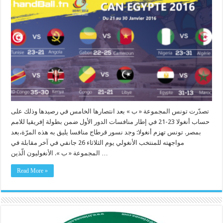
تصدّرت تونس المجموعة « ب » بعد انتصارها الخامس في رصيدها وذلك على
حساب أنغولا 23-21 في إطار منافسات الدور الأول ضمن بطولة إفريقيا للامم
بمصر. تونس تهزم أنغولا: وجد نسور قرطاج منافسا يليق به هذه المرّة،بعد
مواجهته للمنتخب الأنغولي يوم الثلاثاء 26 جانفي في آخر مقابلة في
المجموعة « ب ». الأنغوليون الّذين …
Read More »