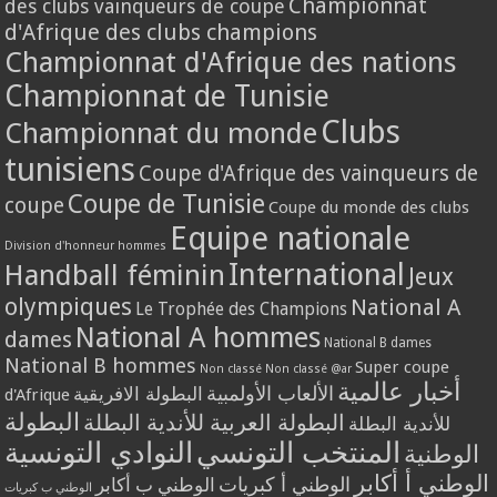
Championnat
des clubs vainqueurs de coupe
d'Afrique des clubs champions
Championnat d'Afrique des nations
Championnat de Tunisie
Clubs
Championnat du monde
tunisiens
Coupe d'Afrique des vainqueurs de
Coupe de Tunisie
coupe
Coupe du monde des clubs
Equipe nationale
Division d'honneur hommes
International
Handball féminin
Jeux
olympiques
National A
Le Trophée des Champions
National A hommes
dames
National B dames
National B hommes
Super coupe
Non classé
Non classé @ar
أخبار عالمية
الألعاب الأولمبية
البطولة الافريقية
d'Afrique
البطولة
البطولة العربية للأندية البطلة
للأندية البطلة
المنتخب التونسي
النوادي التونسية
الوطنية
الوطني أ أكابر
الوطني أ كبريات
الوطني ب أكابر
الوطني ب كبريات