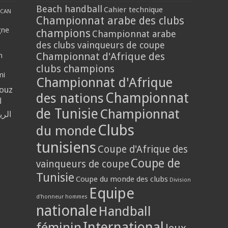
Beach handball
Cahier technique
CAN
Championnat arabe des clubs
gne
champions
Championnat arabe
des clubs vainqueurs de coupe
Championnat d'Afrique des
n
clubs champions
mi
Championnat d'Afrique
louz
Championnat
des nations
ا
de Tunisie
Championnat
الر
Clubs
du monde
tunisiens
Coupe d'Afrique des
Coupe de
vainqueurs de coupe
Tunisie
Coupe du monde des clubs
Division
Equipe
d'honneur hommes
nationale
Handball
International
féminin