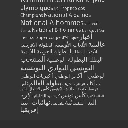
Jeux
olympiques
Le Trophée des
National A dames
Champions
National A hommes
National B
National B hommes
dames
Non classé
Non
أخبار
Super coupe d'Afrique
classé @ar
عالمية
الألعاب الأولمبية
البطولة الافريقية
البطولة العربية للأندية
للأندية البطلة
المنتخب
البطولة الوطنية
البطلة
التونسي
النوادي التونسية
الوطني أ أكابر
الوطني أ كبريات
الوطني
بطولة العالم
ب أكابر
كأس
الوطني ب كبريات
إفريقيا للأندية الفائزة بالكؤوس
كأس الأبطال
كأس
كرة
كأس تونس
كرة اليد الشاطئية
العالم للأندية
اليد النسائية
نهائيات أمم
ملف تقني
إفريقيا