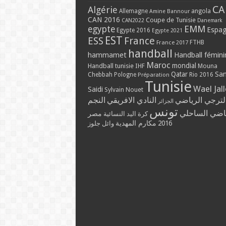
CA
Algérie
Allemagne
angola
Amine Bannour
CAN 2016
Coupe de Tunisie
CAN2022
Danemark
EMM
egypte
Espa
Egypte 2016
Egypte 2021
EST
ESS
France
France 2017
FTHB
handball
hammamet
Handball fémini
Maroc
mondial
Handball tunisie
IHF
Mouna
Qatar
Sa
Chebbah
Pologne
Rio 2016
Préparation
Tunisie
Wael Jal
Saidi
Sylvain Nouet
لترجي الرياضي
النادي الافريقي
النجم
الجزائر
تونس
ياضي الساحلي
مصر
كرة اليد النسائية
مكارم المهدية
2016
وائل جلوز