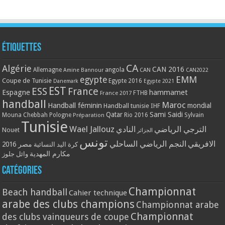
Étiquettes
CA
Algérie
CAN 2016
Allemagne
angola
CAN
Amine Bannour
CAN2022
EMM
egypte
Coupe de Tunisie
Egypte 2016
Danemark
Egypte 2021
EST
ESS
France
Espagne
hammamet
France 2017
FTHB
handball
Maroc
Handball féminin
mondial
Handball tunisie
IHF
Qatar
Sami Saidi
Mouna Chebbah
Pologne
Rio 2016
Sylvain
Préparation
Tunisie
Wael Jallouz
الترجي الرياضي
النادي
Nouet
الجزائر
تونس
الافريقي
النجم الرياضي الساحلي
مصر 2016
كرة اليد النسائية
مكارم المهدية
وائل جلوز
Catégories
Championnat
Beach handball
Cahier technique
arabe des clubs champions
Championnat arabe
Championnat
des clubs vainqueurs de coupe