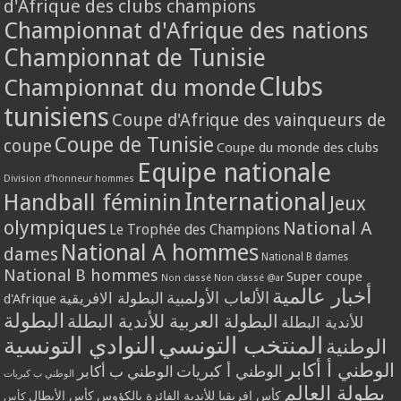
d'Afrique des clubs champions
Championnat d'Afrique des nations
Championnat de Tunisie
Clubs
Championnat du monde
tunisiens
Coupe d'Afrique des vainqueurs de
Coupe de Tunisie
coupe
Coupe du monde des clubs
Equipe nationale
Division d'honneur hommes
International
Handball féminin
Jeux
olympiques
National A
Le Trophée des Champions
National A hommes
dames
National B dames
National B hommes
Super coupe
Non classé
Non classé @ar
أخبار عالمية
الألعاب الأولمبية
البطولة الافريقية
d'Afrique
البطولة
البطولة العربية للأندية البطلة
للأندية البطلة
المنتخب التونسي
النوادي التونسية
الوطنية
الوطني أ أكابر
الوطني أ كبريات
الوطني ب أكابر
الوطني ب كبريات
بطولة العالم
كأس إفريقيا للأندية الفائزة بالكؤوس
كأس الأبطال
كأس