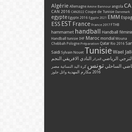
CA
Algérie
Allemagne
angola
Amine Bannour
CAN 2016
Coupe de Tunisie
CAN2022
Danemark
EMM
egypte
Espa
Egypte 2016
Egypte 2021
EST
ESS
France
France 2017
FTHB
handball
hammamet
Handball fémini
Maroc
mondial
Handball tunisie
IHF
Mouna
Qatar
Sa
Chebbah
Pologne
Rio 2016
Préparation
Tunisie
Wael Jal
Saidi
Sylvain Nouet
لترجي الرياضي
النادي الافريقي
النجم
الجزائر
تونس
ياضي الساحلي
مصر
كرة اليد النسائية
2016
مكارم المهدية
وائل جلوز