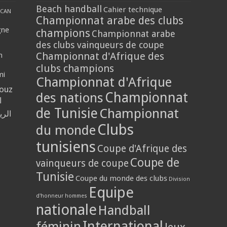
Beach handball
Cahier technique
CAN
Championnat arabe des clubs
gne
champions
Championnat arabe
des clubs vainqueurs de coupe
Championnat d'Afrique des
n
clubs champions
mi
Championnat d'Afrique
louz
Championnat
des nations
ا
de Tunisie
Championnat
الر
Clubs
du monde
tunisiens
Coupe d'Afrique des
Coupe de
vainqueurs de coupe
Tunisie
Coupe du monde des clubs
Division
Equipe
d'honneur hommes
nationale
Handball
International
féminin