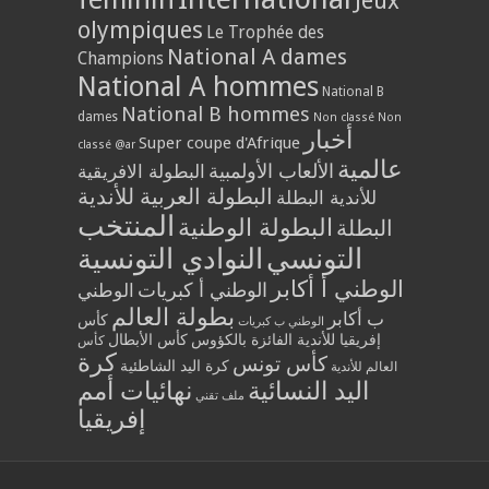
Jeux
olympiques
Le Trophée des
National A dames
Champions
National A hommes
National B
National B hommes
dames
Non classé
Non
أخبار
Super coupe d'Afrique
classé @ar
عالمية
الألعاب الأولمبية
البطولة الافريقية
البطولة العربية للأندية
للأندية البطلة
المنتخب
البطولة الوطنية
البطلة
التونسي
النوادي التونسية
الوطني أ أكابر
الوطني أ كبريات
الوطني
بطولة العالم
ب أكابر
كأس
الوطني ب كبريات
إفريقيا للأندية الفائزة بالكؤوس
كأس الأبطال
كأس
كرة
كأس تونس
كرة اليد الشاطئية
العالم للأندية
اليد النسائية
نهائيات أمم
ملف تقني
إفريقيا