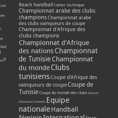
Beach handball
Cahier technique
CAN
Championnat arabe des clubs
gne
champions
Championnat arabe
des clubs vainqueurs de coupe
Championnat d'Afrique des
n
clubs champions
mi
Championnat d'Afrique
louz
Championnat
des nations
ا
de Tunisie
Championnat
الر
Clubs
du monde
tunisiens
Coupe d'Afrique des
Coupe de
vainqueurs de coupe
Tunisie
Coupe du monde des clubs
Division
Equipe
d'honneur hommes
nationale
Handball
International
féminin