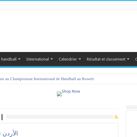
 handball
International
Calendrier
Résultat et classement
C
isie au Championnat International de Handball au Koweït
ا
الأردن 