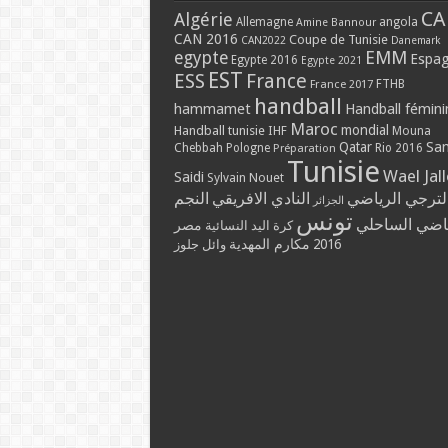
CA
Algérie
Allemagne
angola
Amine Bannour
CAN 2016
Coupe de Tunisie
CAN2022
Danemark
EMM
egypte
Espa
Egypte 2016
Egypte 2021
EST
ESS
France
France 2017
FTHB
handball
hammamet
Handball fémini
Maroc
mondial
Handball tunisie
IHF
Mouna
Qatar
Sa
Chebbah
Pologne
Rio 2016
Préparation
Tunisie
Wael Jal
Saidi
Sylvain Nouet
لترجي الرياضي
النادي الافريقي
النجم
الجزائر
تونس
ياضي الساحلي
مصر
كرة اليد النسائية
مكارم المهدية
2016
وائل جلوز