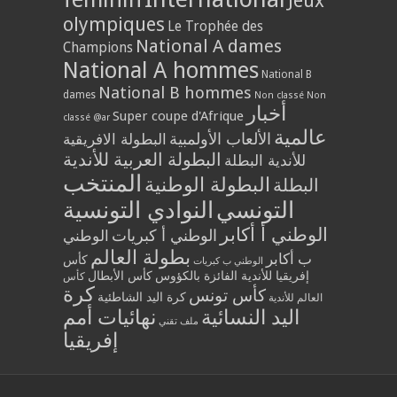
Jeux
olympiques
Le Trophée des
National A dames
Champions
National A hommes
National B
National B hommes
dames
Non classé
Non
أخبار
Super coupe d'Afrique
classé @ar
عالمية
الألعاب الأولمبية
البطولة الافريقية
البطولة العربية للأندية
للأندية البطلة
المنتخب
البطولة الوطنية
البطلة
التونسي
النوادي التونسية
الوطني أ أكابر
الوطني أ كبريات
الوطني
بطولة العالم
ب أكابر
كأس
الوطني ب كبريات
إفريقيا للأندية الفائزة بالكؤوس
كأس الأبطال
كأس
كرة
كأس تونس
كرة اليد الشاطئية
العالم للأندية
اليد النسائية
نهائيات أمم
ملف تقني
إفريقيا