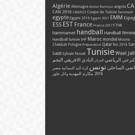
CA
Algérie
Allemagne
angola
Amine Bannour
CAN 2016
Coupe de Tunisie
CAN2022
Danemark
EMM
egypte
Espa
Egypte 2016
Egypte 2021
EST
ESS
France
France 2017
FTHB
handball
hammamet
Handball fémini
Maroc
mondial
Handball tunisie
IHF
Mouna
Qatar
Sa
Chebbah
Pologne
Rio 2016
Préparation
Tunisie
Wael Jal
Saidi
Sylvain Nouet
لترجي الرياضي
النادي الافريقي
النجم
الجزائر
تونس
ياضي الساحلي
مصر
كرة اليد النسائية
2016
مكارم المهدية
وائل جلوز