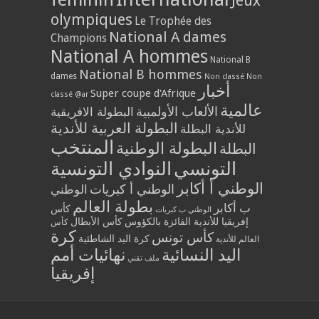
Jeux
olympiques
Le Trophée des
National A dames
Champions
National A hommes
National B
National B hommes
dames
Non classé
Non
أخبار
Super coupe d'Afrique
classé @ar
عالمية
الألعاب الأولمبية
البطولة الافريقية
البطولة العربية للأندية
للأندية البطلة
المنتخب
البطولة الوطنية
البطلة
التونسي
النوادي التونسية
الوطني أ أكابر
الوطني أ كبريات
الوطني
بطولة العالم
ب أكابر
كأس
الوطني ب كبريات
إفريقيا للأندية الفائزة بالكؤوس
كأس الأبطال
كأس
كرة
كأس تونس
كرة اليد الشاطئية
العالم للأندية
اليد النسائية
نهائيات أمم
ملف تقني
إفريقيا