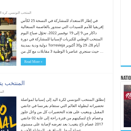
المنتخب التونسي
,
كرة ال
في إطار الاستعداد للمشاركة في النسخة 25 لكأس
إفريقيا للأمم للسيدات التي ستدور بالعاصمة السنغالية
داكار من 9 إلى 19 نوفمبر 2022، تحوّل صباح اليوم
المنتخب الوطني للكبريات لإسبانيا للمشاركة في دورة
دولية ودية بمدينة Torrevieja أيام 28، 29 و30 أكتوبر
حيث ستجري عناصرنا الوطنية 3 مقابلات مع كل من …
Read More »
Natio
المنتخب يت
الم
إنطلق المنتخب التونسي لكرة اليد إلى إسبانيا لمواصلة
تحضيراته لبطولة العالم التي ستقام بفرنسا في جانفي
المقبل. ويتغيب على هذه التحضيرات كل من وائل جلوز
وعصام تاج لتمكينهم من فترة راحة إلى غاية 02 جانفي
2017 عصام تاج يتغيب: بعد تعرضه لإصابة على مستوى
عضلة أسفل الساق في المقابلة الأخيرة …