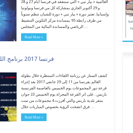
العالمية « بيار تبي » التي ستنعقد في فرنسا أيام 27 و 28
و 29 أكتوبر الجاري بمشاركة كل من فرنسا وبولونيا
وإسبانيا. تعتبر دورة « بيار تبي » دورة للشبان تنظم سنوياً
من طرف رابطة 95 بمساندة مركز التكوين التنشيط
الرياضي والمساندة المالية من المجلس …
Read More »
فرنسا 2017 برنامج اللقاءت : تونس تواجه مقدونيا أولاً
كشف الستار عن رزنامة اللقاءات المنتظرة خلال بطولة
العالم بفرنسا من 11 إلى 29 جانفي 2017 بعد إجراء
قرعة دور المجموعات يوم الخميس بالعاصمة الفرنسية
باريس . على اثر القرعة المجراة يوم الخميس 23 جوان
بمقر بلدية باريس والتي أفرزت 4 مجموعات من ست
فرق اتضحت الرؤية بخصوص المباريات خلال …
Read More »