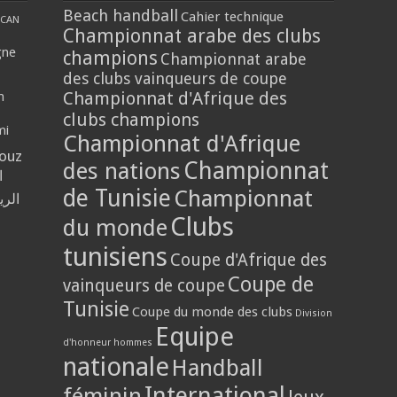
Beach handball
Cahier technique
CAN
Championnat arabe des clubs
gne
champions
Championnat arabe
des clubs vainqueurs de coupe
Championnat d'Afrique des
n
clubs champions
mi
Championnat d'Afrique
louz
Championnat
des nations
ا
de Tunisie
Championnat
الر
Clubs
du monde
tunisiens
Coupe d'Afrique des
Coupe de
vainqueurs de coupe
Tunisie
Coupe du monde des clubs
Division
Equipe
d'honneur hommes
nationale
Handball
International
féminin