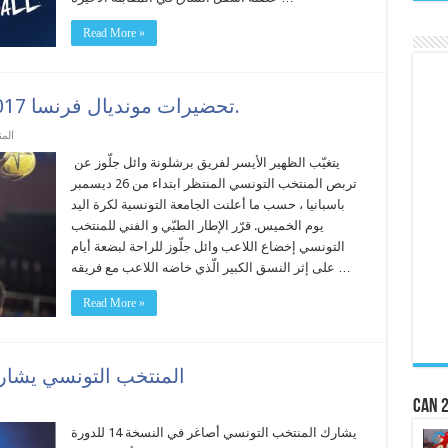
Read More »
تحضيرات مونديال فرنسا 2017 : وائل جلوز في إجازة قصيرة.
الم
يتغيّب الظهير الأيسر لفريق برشلونة وائل جلّوز عن
تربص المنتخب التونسي المنتظر ابتداء من 26 ديسمبر
باسبانيا ، حسب ما أعلنت الجامعة التونسية لكرة اليد
يوم الخميس. قرّر الإطار الطبّي و الفني للمنتخب
التونسي إخضاع اللاعب وائل جلّوز للراحة لبضعة أيام
على إثر النسق الكبير الّذي خاضه اللاعب مع فريقه …
Read More »
المنتخب التونسي يشارك
CAN 2
يشارك المنتخب التونسي أصاغر في النسخة 14 للدورة