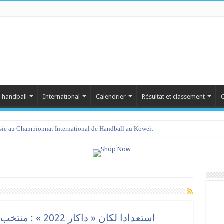
 handball
International
Calendrier
Résultat et classement
C
isie au Championnat International de Handball au Koweït
استعدادا لكان « 