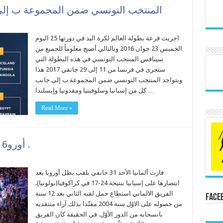
المنتخب التونسي ضمن المجموعة ب إلى 
اجريت قرعة بطولة العالم لكرة اليد في دورتها 25 اليوم
الخميس 23 جوان 2016 وبالتالي أصبح معلوماً للجميع من
سينافس المنتخب التونسي في هذه البطولة التي
ستجرى في فرنسا من 11 إلى 29 جانفي 2017 هذا
ويتواجد المنتخب التونسي ضمن المجموعة ب إلى جانب
كل من إسبانيا وسلوفينيا ومقدونيا وإيسلندا …
Read More »
أورو2016 : »المانشيفت » بطل أوروبا .
فازت ألمانيا الأحد 31 جانفي بلقب بطل أوروبا بعد
انتصارها على إسبانيا بنتيجة 24-17 في كراكوفيا(بولونيا).
الفريق الالماني استطاع حمل لقبه الثاني بعد 12 سنة
Face
من حصوله على الاوّل سنة 2004 مفنّدا بذلك آراء منتقديه
بانسحابه من الدور الأوّل. في الحقيقة كان الفريق