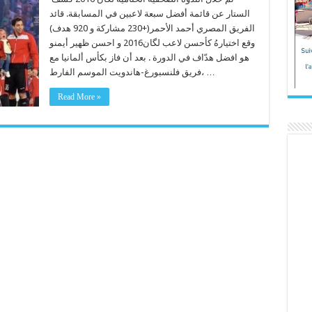
الستار عن قائمة أفضل سبعة لاعبين في المسابقة. قائد
الفريق المصري أحمد الأحمر(+230 مشاركة و 920 هدف)
وقع اختيارهُ كأحسن لاعب لگان2016 و احسن ظهير أيمنو
هو افضل هدّاف في الدورة . بعد أن فاز بكأس ألمانيا مع
فريق فلنسبورغ-هاندويت الموسم الفارط، …
Read More »