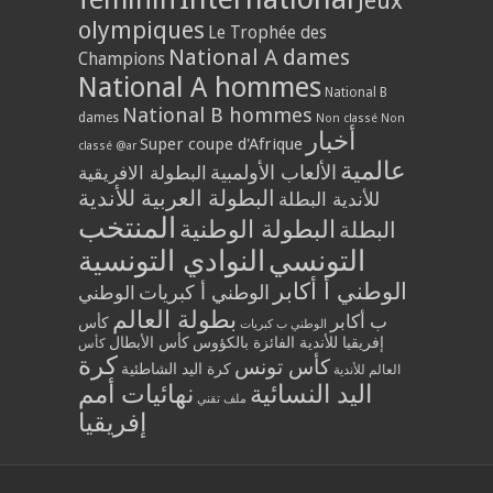
Jeux
olympiques
Le Trophée des
National A dames
Champions
National A hommes
National B
National B hommes
dames
Non classé
Non
أخبار
Super coupe d'Afrique
classé @ar
عالمية
الألعاب الأولمبية
البطولة الافريقية
البطولة العربية للأندية
للأندية البطلة
المنتخب
البطولة الوطنية
البطلة
التونسي
النوادي التونسية
الوطني أ أكابر
الوطني أ كبريات
الوطني
بطولة العالم
ب أكابر
كأس
الوطني ب كبريات
إفريقيا للأندية الفائزة بالكؤوس
كأس الأبطال
كأس
كرة
كأس تونس
كرة اليد الشاطئية
العالم للأندية
اليد النسائية
نهائيات أمم
ملف تقني
إفريقيا