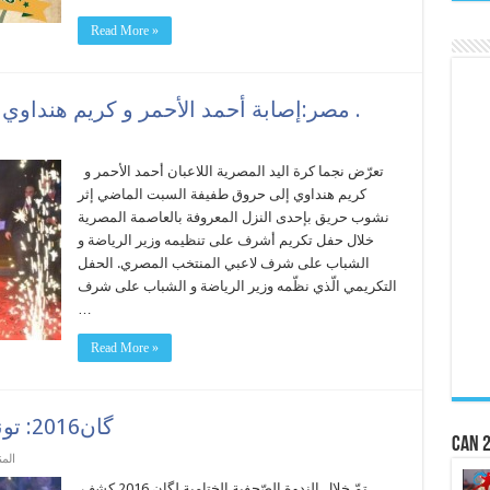
Read More »
مصر:إصابة أحمد الأحمر و كريم هنداوي بحروق طفيفة إثر نشوب حريق .
تعرّض نجما كرة اليد المصرية اللاعبان أحمد الأحمر و
كريم هنداوي إلى حروق طفيفة السبت الماضي إثر
نشوب حريق بإحدى النزل المعروفة بالعاصمة المصرية
خلال حفل تكريم أشرف على تنظيمه وزير الرياضة و
الشباب على شرف لاعبي المنتخب المصري. الحفل
التكريمي الّذي نظّمه وزير الرياضة و الشباب على شرف
…
Read More »
گان2016: تونسيان ضمن أفضل سبعة لاعبين
CAN 2
الم
تمّ خلال الندوة الصّحفية الختامية لگان 2016 كشف