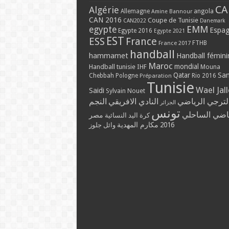
CA
Algérie
Allemagne
angola
Amine Bannour
CAN 2016
Coupe de Tunisie
CAN2022
Danemark
EMM
egypte
Espa
Egypte 2016
Egypte 2021
EST
ESS
France
France 2017
FTHB
handball
hammamet
Handball fémini
Maroc
mondial
Handball tunisie
IHF
Mouna
Qatar
Sa
Chebbah
Pologne
Rio 2016
Préparation
Tunisie
Wael Jal
Saidi
Sylvain Nouet
لترجي الرياضي
النادي الافريقي
النجم
الجزائر
تونس
ياضي الساحلي
مصر
كرة اليد النسائية
2016
مكارم المهدية
وائل جلوز