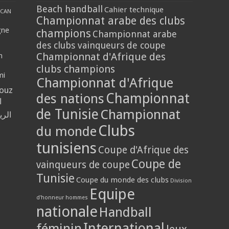
Beach handball
Cahier technique
CAN
Championnat arabe des clubs
gne
champions
Championnat arabe
des clubs vainqueurs de coupe
Championnat d'Afrique des
n
clubs champions
mi
Championnat d'Afrique
louz
Championnat
des nations
ا
de Tunisie
Championnat
الر
Clubs
du monde
tunisiens
Coupe d'Afrique des
Coupe de
vainqueurs de coupe
Tunisie
Coupe du monde des clubs
Division
Equipe
d'honneur hommes
nationale
Handball
International
féminin