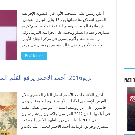
أعلن رئيس بعثة المنتخب الأول في البطولة الإفريقية
المقرر انطلاق منافساتها يوم 16 يناير الجاري، بتونس،
عن قائمة المنتخب. وتضم القائمة 21 لاعبا وهم: كريم
هنداوى وعصام الطيار ومحمد على لحراسة المرمى وكل
من محمد سند وأكرم يسرى فى مركز الجناح الأيمن
وأحمد الأحمر ويحيى خالد ومحسن رمضان فى مركز …
Read More »
ريو2016: أحمد الأحمر يرفع العَلَم المصري والملولي يرفع علم تونس.
Natio
أُختير اللاعب أحمد الأحمر لحَمل العَلم المصري خلال
العرض الإفتتاحي للألعاب الأولمبية يوم الجمعة بريو دي
جانييرو . على غرار وسط الميدان التونسي هيكل مڨنم
في أولمبياد لندن 2012 الفرنسي جاكسون ريتشاردسون
في 2004 بأثينا، يأتي دور الظهير الأيمن للمنتخب
المصري و فريق الزمالك أحمد الأحمر ليحمل عَلَم بلاده و
…