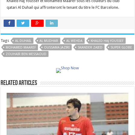
Khaled Haj Youssef et Mohamed Maaref sous les couleurs du club
qatari Al Duhail qui affronteront le tenant du titre le FC Barcelone.
Tags
AL DUHAIL
AL MUDHAR
AL WEHDA
KHALED HAJ YOUSSEF
MOHAMED MAAREF
OUSSAMA JAZIRI
SKANDER ZAIED
SUPER GLOBE
ZOUHAIR BEN MESSAOUD
Related Articles