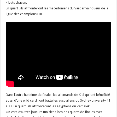
4 buts chacun.
En quart , ils affronteront les macédoniens du Vardar vainqueur de la
ligue des champions EHF.
Dans l’autre huitième de finale , les allemands de Kiel qui ont bénéficié
aussi d’une wild card , ont battu les australiens du Sydney university 41
à 27. En quart , ils affronteront les egyptiens du Zamalek.
On vera d’autres joueurs tunisiens lors des quarts de finales avec