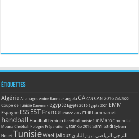
Étiquettes
CA
Algérie
CAN 2016
Allemagne
angola
CAN
Amine Bannour
CAN2022
EMM
egypte
Coupe de Tunisie
Egypte 2016
Danemark
Egypte 2021
EST
ESS
France
Espagne
hammamet
France 2017
FTHB
handball
Maroc
Handball féminin
mondial
Handball tunisie
IHF
Qatar
Sami Saidi
Mouna Chebbah
Pologne
Rio 2016
Sylvain
Préparation
Tunisie
Wael Jallouz
الترجي الرياضي
النادي
Nouet
الجزائر