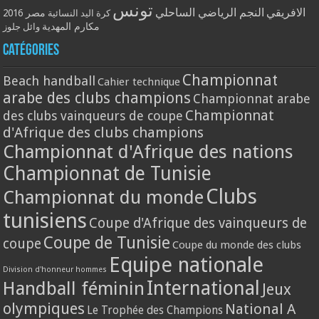
تونس
الافريقي
النجم الرياضي الساحلي
مصر 2016
كرة اليد النسائية
مكارم المهدية
وائل جلوز
Catégories
Championnat
Beach handball
Cahier technique
arabe des clubs champions
Championnat arabe
Championnat
des clubs vainqueurs de coupe
d'Afrique des clubs champions
Championnat d'Afrique des nations
Championnat de Tunisie
Clubs
Championnat du monde
tunisiens
Coupe d'Afrique des vainqueurs de
Coupe de Tunisie
coupe
Coupe du monde des clubs
Equipe nationale
Division d'honneur hommes
International
Handball féminin
Jeux
olympiques
National A
Le Trophée des Champions