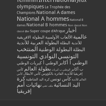
Jeux
olympiques
Le Trophée des
National A dames
Champions
National A hommes
National B
National B hommes
dames
Non classé
Non
أخبار
Super coupe d'Afrique
classé @ar
عالمية
الألعاب الأولمبية
البطولة الافريقية
البطولة العربية للأندية
للأندية البطلة
المنتخب
البطولة الوطنية
البطلة
التونسي
النوادي التونسية
الوطني أ أكابر
الوطني أ كبريات
الوطني
بطولة العالم
ب أكابر
كأس
الوطني ب كبريات
إفريقيا للأندية الفائزة بالكؤوس
كأس الأبطال
كأس
كرة
كأس تونس
كرة اليد الشاطئية
العالم للأندية
اليد النسائية
نهائيات أمم
ملف تقني
إفريقيا