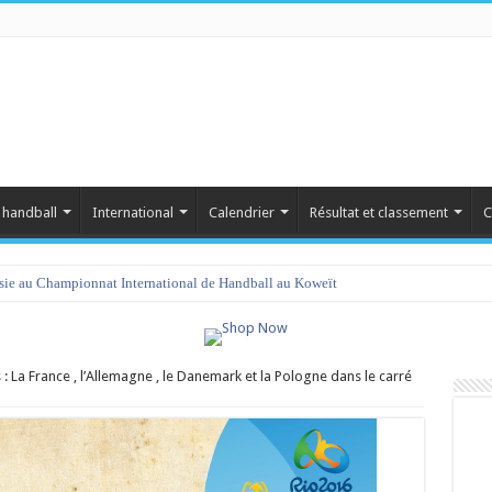
 handball
International
Calendrier
Résultat et classement
C
isie au Championnat International de Handball au Koweït
 : La France , l’Allemagne , le Danemark et la Pologne dans le carré