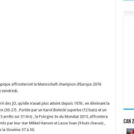
mpique affronteront la Mannschaft champion d’Europe 2016
e vendredi.
é des JO, qu’elle n’avait plus atteint depuis 1976 , en éliminant la
 (30-27) . Portée par un Karol Bielecki superbe (12 buts) et un
 arrêts sur 31 tirs) , la Pologne 3e du Mondial 2015, affrontera
CAN 2
tés par leur star Mikkel Hansen et Lasse Svan (9 buts chacun) ,
 la Slovénie 37 à 30.