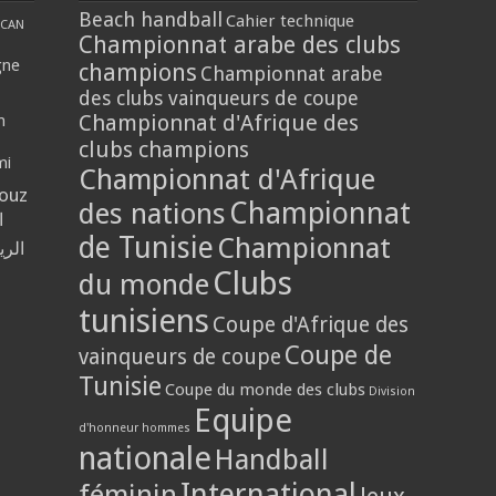
Beach handball
Cahier technique
CAN
Championnat arabe des clubs
gne
champions
Championnat arabe
des clubs vainqueurs de coupe
Championnat d'Afrique des
n
clubs champions
mi
Championnat d'Afrique
louz
Championnat
des nations
ا
de Tunisie
Championnat
الر
Clubs
du monde
tunisiens
Coupe d'Afrique des
Coupe de
vainqueurs de coupe
Tunisie
Coupe du monde des clubs
Division
Equipe
d'honneur hommes
nationale
Handball
International
féminin