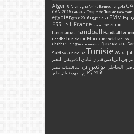
CA
Algérie
Allemagne
angola
Amine Bannour
CAN 2016
Coupe de Tunisie
CAN2022
Danemark
EMM
egypte
Espa
Egypte 2016
Egypte 2021
EST
ESS
France
France 2017
FTHB
handball
hammamet
Handball fémini
Maroc
mondial
Handball tunisie
IHF
Mouna
Qatar
Sa
Chebbah
Pologne
Rio 2016
Préparation
Tunisie
Wael Jal
Saidi
Sylvain Nouet
لترجي الرياضي
النادي الافريقي
النجم
الجزائر
تونس
ياضي الساحلي
مصر
كرة اليد النسائية
مكارم المهدية
2016
وائل جلوز