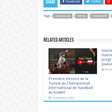
Facebook
Twitter
Share
Tags
ALLEMAGNE
BRÉSIL
DANEMARK
Related Articles
tourn
Hamm
progr
joueu
30 oc
Première Victoire de la
Tunisie au Championnat
International de Handball
au Koweït
7 novembre 2024