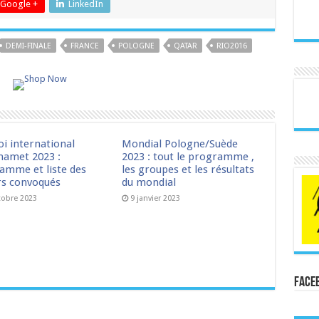
Google +
LinkedIn
DEMI-FINALE
FRANCE
POLOGNE
QATAR
RIO2016
oi international
Mondial Pologne/Suède
amet 2023 :
2023 : tout le programme ,
amme et liste des
les groupes et les résultats
rs convoqués
du mondial
tobre 2023
9 janvier 2023
Face