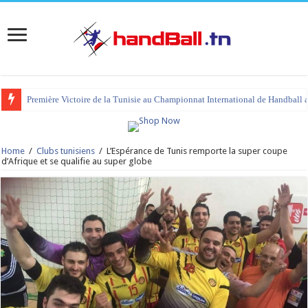
Première Victoire de la Tunisie au Championnat International de Handball 
tournoi international Hammamet 2023 : programme et liste des joueurs co
Home
/
Clubs tunisiens
/
L’Espérance de Tunis remporte la super coupe
d’Afrique et se qualifie au super globe