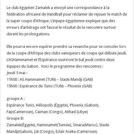
Le club égyptien Zamalek a envoyé une correspondance à la
fédération africaine de Handball pour réclamer de rejouer le match de
la super coupe d’Afrique. L’équipe égyptienne explique que des
erreurs d’arbitrage ont faussé le résultat de la rencontre surtout
durant les prolongations.
Elle pourra encore espérer prendre sa revanche pour se consoler lors
de la coupe d’Afrique des clubs vainqueurs de coupe qui débute jeudi.
L’ASHammamet et l’Espérance ouvriront le bal jeudi contre deux
équipes du Gabon . Voici le programme des rencontres :
Jeudi 5 mai :
11h00 : AS Hammamet (TUN) – Stade Mandji (GAB)
15h00 : Espérance de Tunis (TUN) – Phoenix (GAB)
groupe A :
Espérance Tunis, Héliopolis (Égypte), Phoenix (Gabon),
Fap(Cameroun), Caiman (Congo), Atihad (Libye)
Groupe B:
Zamalek(Égypte), Hammamet(Tunisie), Smara(Maroc), Stade
Mandji(Gabon), Jsk (Congo), Eclair Aseka (Cameroun).