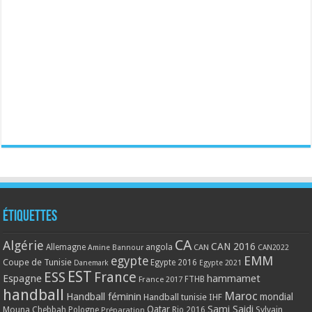
Étiquettes
CA
Algérie
CAN 2016
Allemagne
angola
CAN
Amine Bannour
CAN2022
EMM
egypte
Coupe de Tunisie
Egypte 2016
Danemark
Egypte 2021
EST
ESS
France
Espagne
hammamet
France 2017
FTHB
handball
Maroc
Handball féminin
mondial
Handball tunisie
IHF
Qatar
Sami Saidi
Mouna Chebbah
Pologne
Rio 2016
Sylvain
Préparation