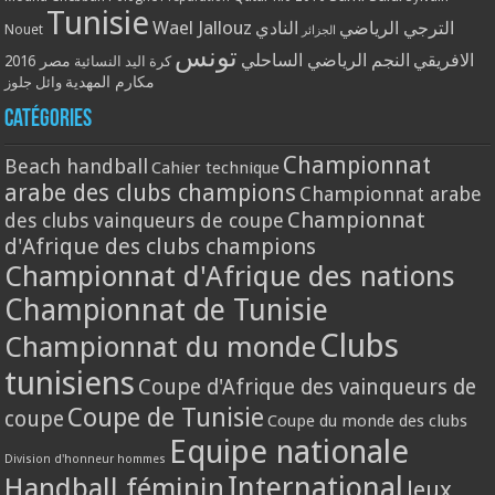
Tunisie
Wael Jallouz
الترجي الرياضي
النادي
Nouet
الجزائر
تونس
الافريقي
النجم الرياضي الساحلي
مصر 2016
كرة اليد النسائية
مكارم المهدية
وائل جلوز
Catégories
Championnat
Beach handball
Cahier technique
arabe des clubs champions
Championnat arabe
Championnat
des clubs vainqueurs de coupe
d'Afrique des clubs champions
Championnat d'Afrique des nations
Championnat de Tunisie
Clubs
Championnat du monde
tunisiens
Coupe d'Afrique des vainqueurs de
Coupe de Tunisie
coupe
Coupe du monde des clubs
Equipe nationale
Division d'honneur hommes
International
Handball féminin
Jeux