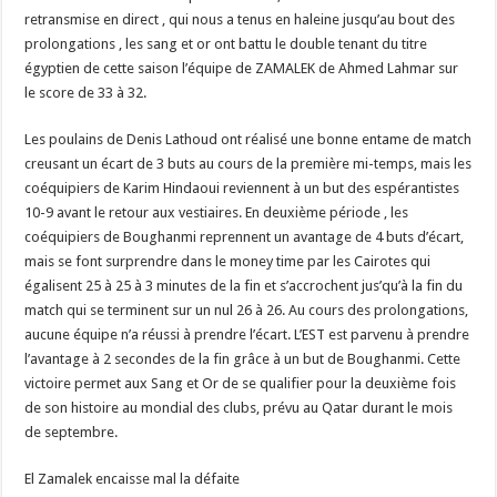
retransmise en direct , qui nous a tenus en haleine jusqu’au bout des
prolongations , les sang et or ont battu le double tenant du titre
égyptien de cette saison l’équipe de ZAMALEK de Ahmed Lahmar sur
le score de 33 à 32.
Les poulains de Denis Lathoud ont réalisé une bonne entame de match
creusant un écart de 3 buts au cours de la première mi-temps, mais les
coéquipiers de Karim Hindaoui reviennent à un but des espérantistes
10-9 avant le retour aux vestiaires. En deuxième période , les
coéquipiers de Boughanmi reprennent un avantage de 4 buts d’écart,
mais se font surprendre dans le money time par les Cairotes qui
égalisent 25 à 25 à 3 minutes de la fin et s’accrochent jus’qu’à la fin du
match qui se terminent sur un nul 26 à 26. Au cours des prolongations,
aucune équipe n’a réussi à prendre l’écart. L’EST est parvenu à prendre
l’avantage à 2 secondes de la fin grâce à un but de Boughanmi. Cette
victoire permet aux Sang et Or de se qualifier pour la deuxième fois
de son histoire au mondial des clubs, prévu au Qatar durant le mois
de septembre.
El Zamalek encaisse mal la défaite