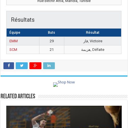
Rue Bechir Attia, Mahdia, Tunisie
Résultats
Équipe
Buts
Résultat
EMM
29
فاز, Victoire
SCM
21
هزيمة, Défaite
Related Articles