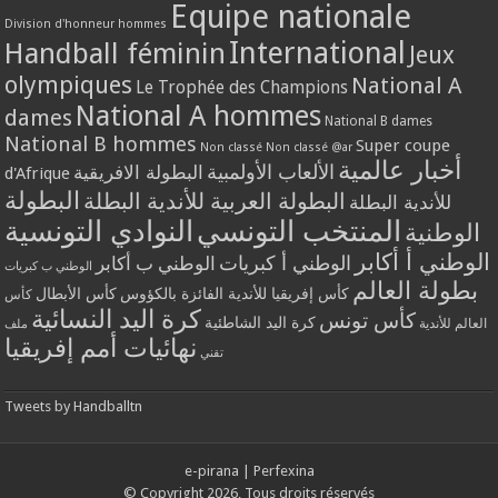
Equipe nationale
Division d'honneur hommes
International
Handball féminin
Jeux
olympiques
National A
Le Trophée des Champions
National A hommes
dames
National B dames
National B hommes
Super coupe
Non classé
Non classé @ar
أخبار عالمية
الألعاب الأولمبية
البطولة الافريقية
d'Afrique
البطولة
البطولة العربية للأندية البطلة
للأندية البطلة
المنتخب التونسي
النوادي التونسية
الوطنية
الوطني أ أكابر
الوطني أ كبريات
الوطني ب أكابر
الوطني ب كبريات
بطولة العالم
كأس إفريقيا للأندية الفائزة بالكؤوس
كأس الأبطال
كأس
كرة اليد النسائية
كأس تونس
كرة اليد الشاطئية
العالم للأندية
ملف
نهائيات أمم إفريقيا
تقني
Tweets by Handballtn
e-pirana
|
Perfexina
© Copyright 2026, Tous droits réservés