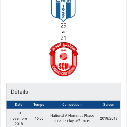
29
vs
21
Détails
Date
Temps
Compétition
Saison
10
National A Hommes Phase
novembre
16:00
2018/2019
2 Poule Play Off 18/19
2018