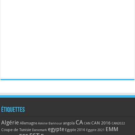
Étiquettes
CA
Algérie
CAN 2016
Allemagne
angola
CAN
Amine Bannour
CAN2022
EMM
egypte
Coupe de Tunisie
Egypte 2016
Danemark
Egypte 2021