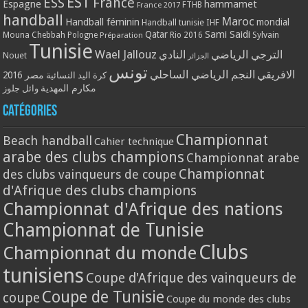
EST
ESS
France
Espagne
hammamet
France 2017
FTHB
handball
Maroc
Handball féminin
mondial
Handball tunisie
IHF
Qatar
Sami Saidi
Mouna Chebbah
Pologne
Rio 2016
Sylvain
Préparation
Tunisie
Wael Jallouz
الترجي الرياضي
النادي
Nouet
الجزائر
تونس
الافريقي
النجم الرياضي الساحلي
مصر 2016
كرة اليد النسائية
مكارم المهدية
وائل جلوز
Catégories
Championnat
Beach handball
Cahier technique
arabe des clubs champions
Championnat arabe
Championnat
des clubs vainqueurs de coupe
d'Afrique des clubs champions
Championnat d'Afrique des nations
Championnat de Tunisie
Clubs
Championnat du monde
tunisiens
Coupe d'Afrique des vainqueurs de
Coupe de Tunisie
coupe
Coupe du monde des clubs