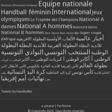
Equipe nationale
Division d'honneur hommes
International
Handball féminin
Jeux
olympiques
National A
Le Trophée des Champions
National A hommes
dames
National B dames
National B hommes
Super coupe
Non classé
Non classé @ar
أخبار عالمية
الألعاب الأولمبية
البطولة الافريقية
d'Afrique
البطولة
البطولة العربية للأندية البطلة
للأندية البطلة
المنتخب التونسي
النوادي التونسية
الوطنية
الوطني أ أكابر
الوطني أ كبريات
الوطني ب أكابر
الوطني ب كبريات
بطولة العالم
كأس إفريقيا للأندية الفائزة بالكؤوس
كأس الأبطال
كأس
كرة اليد النسائية
كأس تونس
كرة اليد الشاطئية
العالم للأندية
ملف
نهائيات أمم إفريقيا
تقني
Tweets by Handballtn
e-pirana
|
Perfexina
© Copyright 2026, Tous droits réservés