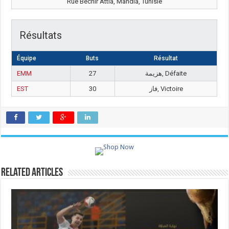
Rue Bechir Attia, Mahdia, Tunisie
Résultats
Équipe
Buts
Résultat
EMM
27
هزيمة, Défaite
EST
30
فاز, Victoire
Related Articles