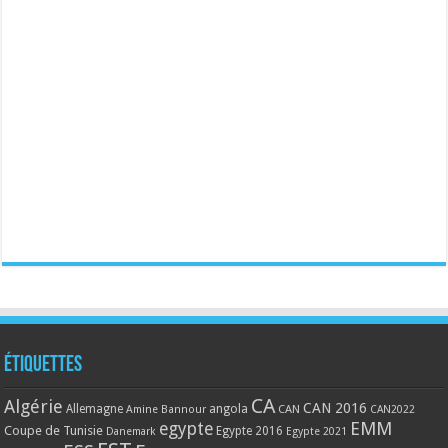
Étiquettes
CA
Algérie
CAN 2016
Allemagne
angola
CAN
Amine Bannour
CAN2022
EMM
egypte
Coupe de Tunisie
Egypte 2016
Danemark
Egypte 2021