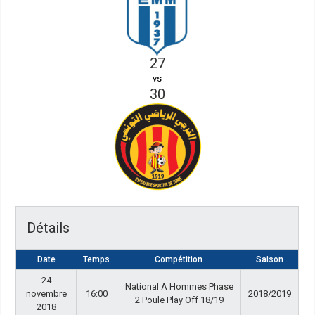
27
vs
30
Détails
Date
Temps
Compétition
Saison
24
National A Hommes Phase
novembre
16:00
2018/2019
2 Poule Play Off 18/19
2018