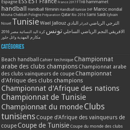
EST
ESS
France
Espagne
hammamet
France 2017
FTHB
handball
Maroc
Handball féminin
mondial
Handball tunisie
IHF
Qatar
Sami Saidi
Mouna Chebbah
Pologne
Rio 2016
Sylvain
Préparation
Tunisie
Wael Jallouz
الترجي الرياضي
النادي
Nouet
الجزائر
تونس
الافريقي
النجم الرياضي الساحلي
مصر 2016
كرة اليد النسائية
مكارم المهدية
وائل جلوز
Catégories
Championnat
Beach handball
Cahier technique
arabe des clubs champions
Championnat arabe
Championnat
des clubs vainqueurs de coupe
d'Afrique des clubs champions
Championnat d'Afrique des nations
Championnat de Tunisie
Clubs
Championnat du monde
tunisiens
Coupe d'Afrique des vainqueurs de
Coupe de Tunisie
coupe
Coupe du monde des clubs