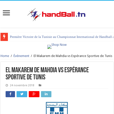
Première Victoire de la Tunisie au Championnat International de Handball 
tournoi international Hammamet 2023 : programme et liste des joueurs co
Home
/
Événement
/
El Makarem de Mahdia vs Espérance Sportive de Tunis
El Makarem de Mahdia vs Espérance
Sportive de Tunis
24 novembre 2018