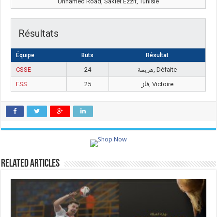
Unnamed Road, Sakiet Ezzit, Tunisie
Résultats
Équipe
Buts
Résultat
CSSE
24
هزيمة, Défaite
ESS
25
فاز, Victoire
Related Articles