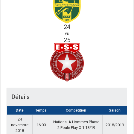
24
vs
25
Détails
Date
Temps
Compétition
Saison
24
National A Hommes Phase
novembre
16:00
2018/2019
2 Poule Play Off 18/19
2018