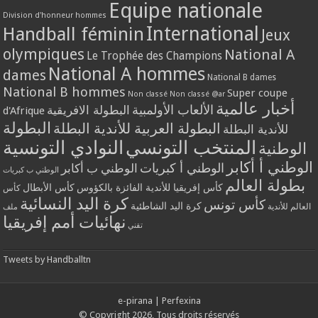
Equipe nationale
Division d'honneur hommes
International
Handball féminin
Jeux
olympiques
National A
Le Trophée des Champions
National A hommes
dames
National B dames
National B hommes
Super coupe
Non classé
Non classé @ar
أخبار عالمية
الألعاب الأولمبية
البطولة الافريقية
d'Afrique
البطولة
البطولة العربية للأندية البطلة
للأندية البطلة
المنتخب التونسي
النوادي التونسية
الوطنية
الوطني أ أكابر
الوطني أ كبريات
الوطني ب أكابر
الوطني ب كبريات
بطولة العالم
كأس إفريقيا للأندية الفائزة بالكؤوس
كأس الأبطال
كأس
كرة اليد النسائية
كأس تونس
كرة اليد الشاطئية
العالم للأندية
ملف
نهائيات أمم إفريقيا
تقني
Tweets by Handballtn
e-pirana
|
Perfexina
© Copyright 2026, Tous droits réservés