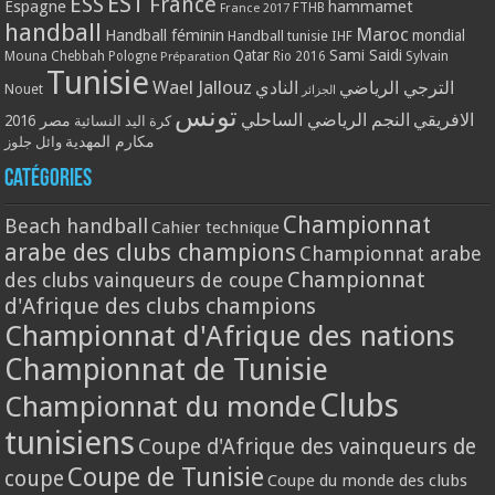
EST
ESS
France
Espagne
hammamet
France 2017
FTHB
handball
Maroc
Handball féminin
mondial
Handball tunisie
IHF
Qatar
Sami Saidi
Mouna Chebbah
Pologne
Rio 2016
Sylvain
Préparation
Tunisie
Wael Jallouz
الترجي الرياضي
النادي
Nouet
الجزائر
تونس
الافريقي
النجم الرياضي الساحلي
مصر 2016
كرة اليد النسائية
مكارم المهدية
وائل جلوز
Catégories
Championnat
Beach handball
Cahier technique
arabe des clubs champions
Championnat arabe
Championnat
des clubs vainqueurs de coupe
d'Afrique des clubs champions
Championnat d'Afrique des nations
Championnat de Tunisie
Clubs
Championnat du monde
tunisiens
Coupe d'Afrique des vainqueurs de
Coupe de Tunisie
coupe
Coupe du monde des clubs