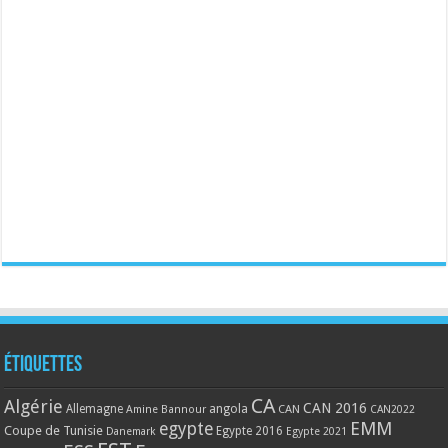
Étiquettes
CA
Algérie
CAN 2016
Allemagne
angola
CAN
Amine Bannour
CAN2022
EMM
egypte
Coupe de Tunisie
Egypte 2016
Danemark
Egypte 2021