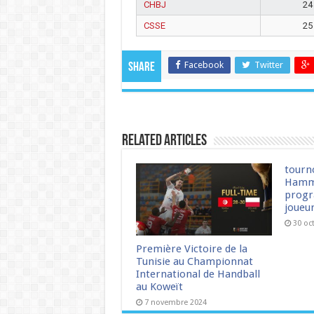
CHBJ
24
CSSE
25
Facebook
Twitter
Share
Related Articles
tourn
Hamm
progr
joueu
30 oc
Première Victoire de la
Tunisie au Championnat
International de Handball
au Koweït
7 novembre 2024