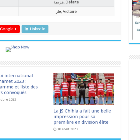
هزيمة, Défaite
فاز, Victoire
Google +
LinkedIn
oi international
amet 2023 :
amme et liste des
rs convoqués
tobre 2023
La JS Chihia a fait une belle
impression pour sa
première en division élite
30 août 2023