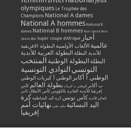
Jeux
olympiques
Le Trophée des
National A dames
Champions
National A hommes
National B
National B hommes
dames
Non classé
Non
أخبار
Super coupe d'Afrique
classé @ar
عالمية
الألعاب الأولمبية
البطولة الافريقية
البطولة العربية للأندية
للأندية البطلة
المنتخب
البطولة الوطنية
البطلة
التونسي
النوادي التونسية
الوطني أ أكابر
الوطني أ كبريات
الوطني
بطولة العالم
ب أكابر
كأس
الوطني ب كبريات
إفريقيا للأندية الفائزة بالكؤوس
كأس الأبطال
كأس
كرة
كأس تونس
كرة اليد الشاطئية
العالم للأندية
اليد النسائية
نهائيات أمم
ملف تقني
إفريقيا