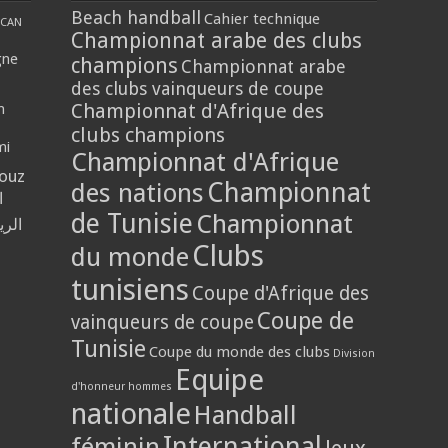
Beach handball
Cahier technique
CAN
Championnat arabe des clubs
gne
champions
Championnat arabe
des clubs vainqueurs de coupe
Championnat d'Afrique des
n
clubs champions
mi
Championnat d'Afrique
louz
Championnat
des nations
ا
de Tunisie
Championnat
الر
Clubs
du monde
tunisiens
Coupe d'Afrique des
Coupe de
vainqueurs de coupe
Tunisie
Coupe du monde des clubs
Division
Equipe
d'honneur hommes
nationale
Handball
International
féminin