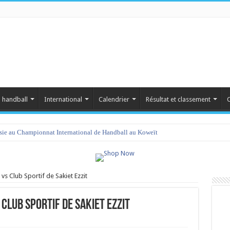
 handball
International
Calendrier
Résultat et classement
C
isie au Championnat International de Handball au Koweït
s Club Sportif de Sakiet Ezzit
Club Sportif de Sakiet Ezzit