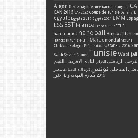
CA
Algérie
Allemagne
angola
Amine Bannour
CAN 2016
Coupe de Tunisie
CAN2022
Danemark
EMM
egypte
Espa
Egypte 2016
Egypte 2021
EST
ESS
France
France 2017
FTHB
handball
hammamet
Handball fémini
Maroc
mondial
Handball tunisie
IHF
Mouna
Qatar
Sa
Chebbah
Pologne
Rio 2016
Préparation
Tunisie
Wael Jal
Saidi
Sylvain Nouet
لترجي الرياضي
النادي الافريقي
النجم
الجزائر
تونس
ياضي الساحلي
مصر
كرة اليد النسائية
مكارم المهدية
2016
وائل جلوز