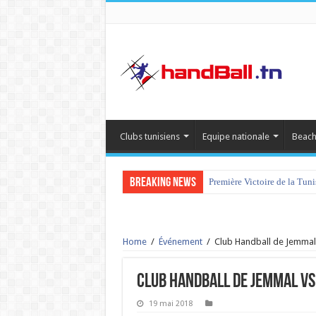
Clubs tunisiens
Equipe nationale
Beach
Breaking News
Première Victoire de la Tun
Home
/
Événement
/
Club Handball de Jemmal v
Club Handball de Jemmal vs 
19 mai 2018