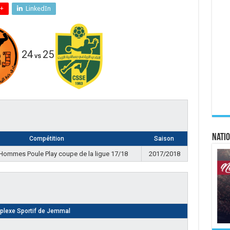
+
LinkedIn
24
25
vs
Natio
Compétition
Saison
 Hommes Poule Play coupe de la ligue 17/18
2017/2018
lexe Sportif de Jemmal