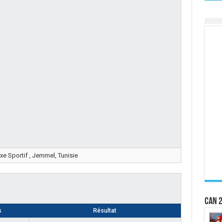
e Sportif , Jemmel, Tunisie
CAN 2
s
Résultat