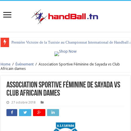
Première Victoire de la Tunisie au Championnat International de Handball 
tournoi international Hammamet 2023 : programme et liste des joueurs co
Home
/
Événement
/
Association Sportive Féminine de Sayada vs Club
Africain dames
Association Sportive Féminine de Sayada vs
Club Africain dames
27 octobre 2018