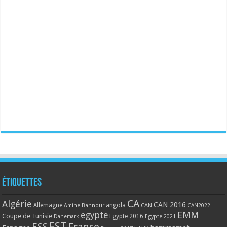
Étiquettes
CA
Algérie
CAN 2016
Allemagne
angola
CAN
Amine Bannour
CAN2022
EMM
egypte
Coupe de Tunisie
Egypte 2016
Danemark
Egypte 2021
EST