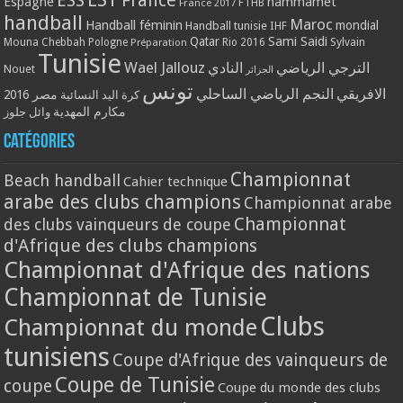
ESS
France
Espagne
hammamet
France 2017
FTHB
handball
Maroc
Handball féminin
mondial
Handball tunisie
IHF
Qatar
Sami Saidi
Mouna Chebbah
Pologne
Rio 2016
Sylvain
Préparation
Tunisie
Wael Jallouz
الترجي الرياضي
النادي
Nouet
الجزائر
تونس
الافريقي
النجم الرياضي الساحلي
مصر 2016
كرة اليد النسائية
مكارم المهدية
وائل جلوز
Catégories
Championnat
Beach handball
Cahier technique
arabe des clubs champions
Championnat arabe
Championnat
des clubs vainqueurs de coupe
d'Afrique des clubs champions
Championnat d'Afrique des nations
Championnat de Tunisie
Clubs
Championnat du monde
tunisiens
Coupe d'Afrique des vainqueurs de
Coupe de Tunisie
coupe
Coupe du monde des clubs