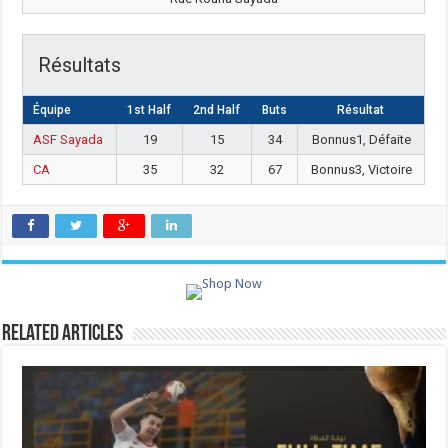
Résultats
Équipe
1st Half
2nd Half
Buts
Résultat
ASF Sayada
19
15
34
Bonnus1, Défaite
CA
35
32
67
Bonnus3, Victoire
Related Articles