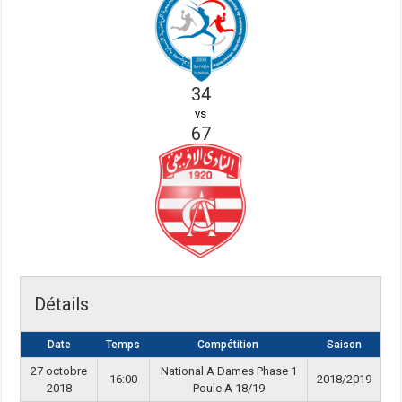
34
vs
67
Détails
Date
Temps
Compétition
Saison
27 octobre
National A Dames Phase 1
16:00
2018/2019
2018
Poule A 18/19