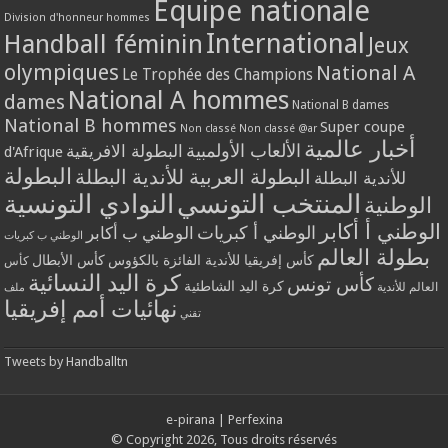
Equipe nationale
Division d'honneur hommes
International
Handball féminin
Jeux
olympiques
National A
Le Trophée des Champions
National A hommes
dames
National B dames
National B hommes
Super coupe
Non classé
Non classé @ar
أخبار عالمية
الألعاب الأولمبية
البطولة الافريقية
d'Afrique
البطولة
البطولة العربية للأندية البطلة
للأندية البطلة
المنتخب التونسي
النوادي التونسية
الوطنية
الوطني أ أكابر
الوطني أ كبريات
الوطني ب أكابر
الوطني ب كبريات
بطولة العالم
كأس إفريقيا للأندية الفائزة بالكؤوس
كأس الأبطال
كأس
كرة اليد النسائية
كأس تونس
كرة اليد الشاطئية
العالم للأندية
ملف
نهائيات أمم إفريقيا
تقني
Tweets by Handballtn
e-pirana
|
Perfexina
© Copyright 2026, Tous droits réservés