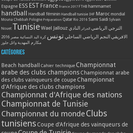
EST
ESS
France
Espagne
hammamet
France 2017
FTHB
handball
Maroc
Handball féminin
mondial
Handball tunisie
IHF
Qatar
Sami Saidi
Mouna Chebbah
Pologne
Rio 2016
Sylvain
Préparation
Tunisie
Wael Jallouz
الترجي الرياضي
النادي
Nouet
الجزائر
تونس
الافريقي
النجم الرياضي الساحلي
مصر 2016
كرة اليد النسائية
مكارم المهدية
وائل جلوز
Catégories
Championnat
Beach handball
Cahier technique
arabe des clubs champions
Championnat arabe
Championnat
des clubs vainqueurs de coupe
d'Afrique des clubs champions
Championnat d'Afrique des nations
Championnat de Tunisie
Clubs
Championnat du monde
tunisiens
Coupe d'Afrique des vainqueurs de
Coupe de Tunisie