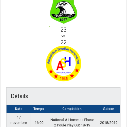
23
vs
22
Détails
Date
Temps
Compétition
Saison
17
National A Hommes Phase
novembre
16:00
2018/2019
2 Poule Play Out 18/19