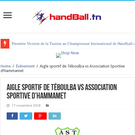
Première Victoire de la Tunisie au Championnat International de Handball 
tournoi international Hammamet 2023 : programme et liste des joueurs co
Home
/
Événement
/
Aigle sportif de Téboulba vs Association Sportive
d’Hammamet
Aigle sportif de Téboulba vs Association
Sportive d’Hammamet
17 novembre 2018