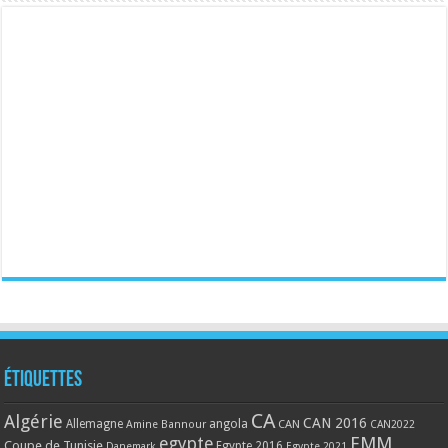
Étiquettes
CA
Algérie
CAN 2016
Allemagne
angola
CAN
Amine Bannour
CAN2022
EMM
egypte
Coupe de Tunisie
Egypte 2016
Danemark
Egypte 2021