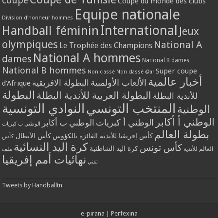
coupe
Coupe du monde des clubs
Equipe nationale
Division d'honneur hommes
International
Handball féminin
Jeux
olympiques
National A
Le Trophée des Champions
National A hommes
dames
National B dames
National B hommes
Super coupe
Non classé
Non classé @ar
أخبار عالمية
الألعاب الأولمبية
البطولة الافريقية
d'Afrique
البطولة
البطولة العربية للأندية البطلة
للأندية البطلة
المنتخب التونسي
النوادي التونسية
الوطنية
الوطني أ أكابر
الوطني أ كبريات
الوطني ب أكابر
الوطني ب كبريات
بطولة العالم
كأس إفريقيا للأندية الفائزة بالكؤوس
كأس الأبطال
كأس
كرة اليد النسائية
كأس تونس
كرة اليد الشاطئية
العالم للأندية
ملف
نهائيات أمم إفريقيا
تقني
Tweets by Handballtn
e-pirana
|
Perfexina