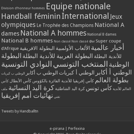
Equipe nationale
Division d'honneur hommes
International
Handball féminin
Jeux
olympiques
National A
Le Trophée des Champions
National A hommes
dames
National B dames
National B hommes
Super coupe
Non classé
Non classé @ar
أخبار عالمية
الألعاب الأولمبية
البطولة الافريقية
d'Afrique
البطولة
البطولة العربية للأندية البطلة
للأندية البطلة
المنتخب التونسي
النوادي التونسية
الوطنية
الوطني أ أكابر
الوطني أ كبريات
الوطني ب أكابر
الوطني ب كبريات
بطولة العالم
كأس إفريقيا للأندية الفائزة بالكؤوس
كأس الأبطال
كأس
كرة اليد النسائية
كأس تونس
كرة اليد الشاطئية
العالم للأندية
ملف
نهائيات أمم إفريقيا
تقني
Tweets by Handballtn
e-pirana
|
Perfexina