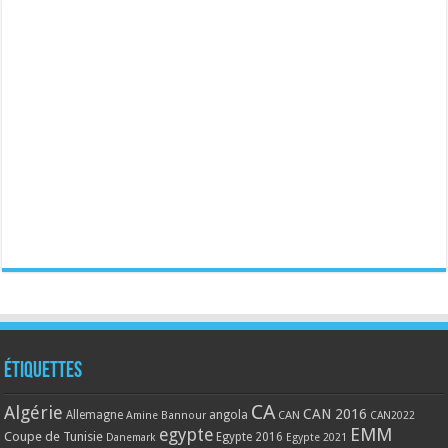
Étiquettes
CA
Algérie
CAN 2016
Allemagne
angola
CAN
Amine Bannour
CAN2022
EMM
egypte
Coupe de Tunisie
Egypte 2016
Danemark
Egypte 2021