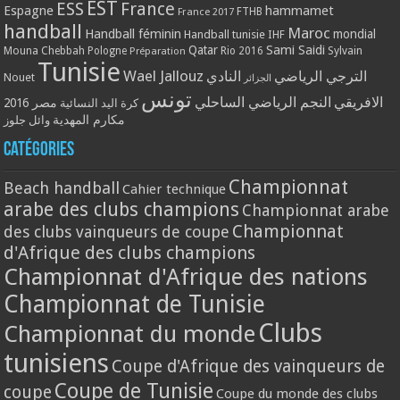
EST
ESS
France
Espagne
hammamet
France 2017
FTHB
handball
Maroc
Handball féminin
mondial
Handball tunisie
IHF
Qatar
Sami Saidi
Mouna Chebbah
Pologne
Rio 2016
Sylvain
Préparation
Tunisie
Wael Jallouz
الترجي الرياضي
النادي
Nouet
الجزائر
تونس
الافريقي
النجم الرياضي الساحلي
مصر 2016
كرة اليد النسائية
مكارم المهدية
وائل جلوز
Catégories
Championnat
Beach handball
Cahier technique
arabe des clubs champions
Championnat arabe
Championnat
des clubs vainqueurs de coupe
d'Afrique des clubs champions
Championnat d'Afrique des nations
Championnat de Tunisie
Clubs
Championnat du monde
tunisiens
Coupe d'Afrique des vainqueurs de
Coupe de Tunisie
coupe
Coupe du monde des clubs