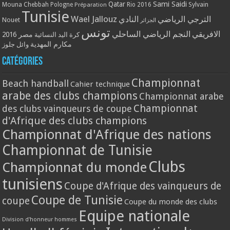
Qatar
Sami Saidi
Mouna Chebbah
Pologne
Rio 2016
Sylvain
Préparation
Tunisie
Wael Jallouz
الترجي الرياضي
النادي
Nouet
الجزائر
تونس
الافريقي
النجم الرياضي الساحلي
مصر 2016
كرة اليد النسائية
مكارم المهدية
وائل جلوز
Catégories
Championnat
Beach handball
Cahier technique
arabe des clubs champions
Championnat arabe
Championnat
des clubs vainqueurs de coupe
d'Afrique des clubs champions
Championnat d'Afrique des nations
Championnat de Tunisie
Clubs
Championnat du monde
tunisiens
Coupe d'Afrique des vainqueurs de
Coupe de Tunisie
coupe
Coupe du monde des clubs
Equipe nationale
Division d'honneur hommes