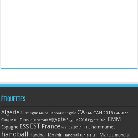
Étiquettes
CA
Algérie
CAN 2016
Allemagne
angola
CAN
Amine Bannour
CAN2022
EMM
egypte
Coupe de Tunisie
Egypte 2016
Danemark
Egypte 2021
EST
ESS
France
Espagne
hammamet
France 2017
FTHB
handball
Maroc
Handball féminin
mondial
Handball tunisie
IHF