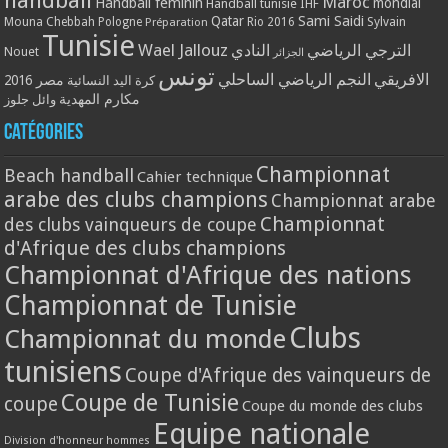
Maroc
Handball féminin
mondial
Handball tunisie
IHF
Qatar
Sami Saidi
Mouna Chebbah
Pologne
Rio 2016
Sylvain
Préparation
Tunisie
Wael Jallouz
الترجي الرياضي
النادي
Nouet
الجزائر
تونس
الافريقي
النجم الرياضي الساحلي
مصر 2016
كرة اليد النسائية
مكارم المهدية
وائل جلوز
Catégories
Championnat
Beach handball
Cahier technique
arabe des clubs champions
Championnat arabe
Championnat
des clubs vainqueurs de coupe
d'Afrique des clubs champions
Championnat d'Afrique des nations
Championnat de Tunisie
Clubs
Championnat du monde
tunisiens
Coupe d'Afrique des vainqueurs de
Coupe de Tunisie
coupe
Coupe du monde des clubs
Equipe nationale
Division d'honneur hommes