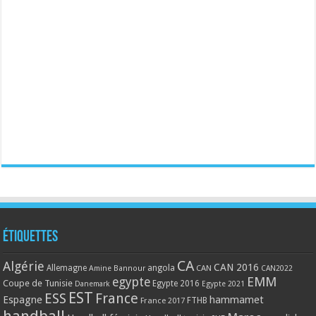
Étiquettes
CA
Algérie
CAN 2016
Allemagne
angola
CAN
Amine Bannour
CAN2022
EMM
egypte
Coupe de Tunisie
Egypte 2016
Danemark
Egypte 2021
EST
ESS
France
Espagne
hammamet
France 2017
FTHB
handball