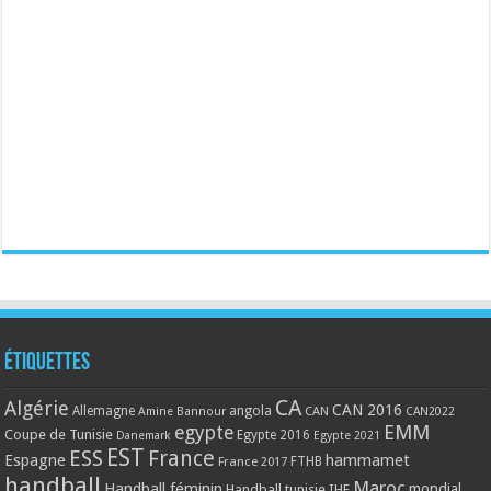
Étiquettes
CA
Algérie
CAN 2016
Allemagne
angola
CAN
Amine Bannour
CAN2022
EMM
egypte
Coupe de Tunisie
Egypte 2016
Danemark
Egypte 2021
EST
ESS
France
Espagne
hammamet
France 2017
FTHB
handball
Maroc
Handball féminin
mondial
Handball tunisie
IHF