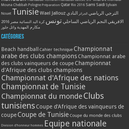
Qatar
Sami Saidi
Mouna Chebbah
Pologne
Rio 2016
Sylvain
Préparation
Tunisie
Wael Jallouz
الترجي الرياضي
النادي
Nouet
الجزائر
تونس
الافريقي
النجم الرياضي الساحلي
مصر 2016
كرة اليد النسائية
مكارم المهدية
وائل جلوز
Catégories
Championnat
Beach handball
Cahier technique
arabe des clubs champions
Championnat arabe
Championnat
des clubs vainqueurs de coupe
d'Afrique des clubs champions
Championnat d'Afrique des nations
Championnat de Tunisie
Clubs
Championnat du monde
tunisiens
Coupe d'Afrique des vainqueurs de
Coupe de Tunisie
coupe
Coupe du monde des clubs
Equipe nationale
Division d'honneur hommes