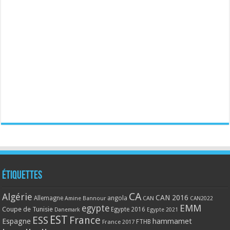
Étiquettes
CA
Algérie
CAN 2016
Allemagne
angola
CAN
Amine Bannour
CAN2022
EMM
egypte
Coupe de Tunisie
Egypte 2016
Danemark
Egypte 2021
EST
ESS
France
Espagne
hammamet
France 2017
FTHB