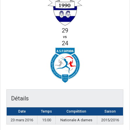
29
vs
24
Détails
Date
Temps
Compétition
Saison
23 mars 2016
15:00
Nationale A dames
2015/2016