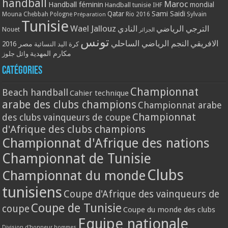
handball
Maroc
Handball féminin
mondial
Handball tunisie
IHF
Qatar
Sami Saidi
Mouna Chebbah
Pologne
Rio 2016
Sylvain
Préparation
Tunisie
Wael Jallouz
الترجي الرياضي
النادي
Nouet
الجزائر
تونس
الافريقي
النجم الرياضي الساحلي
مصر 2016
كرة اليد النسائية
مكارم المهدية
وائل جلوز
Catégories
Championnat
Beach handball
Cahier technique
arabe des clubs champions
Championnat arabe
Championnat
des clubs vainqueurs de coupe
d'Afrique des clubs champions
Championnat d'Afrique des nations
Championnat de Tunisie
Clubs
Championnat du monde
tunisiens
Coupe d'Afrique des vainqueurs de
Coupe de Tunisie
coupe
Coupe du monde des clubs
Equipe nationale
Division d'honneur hommes