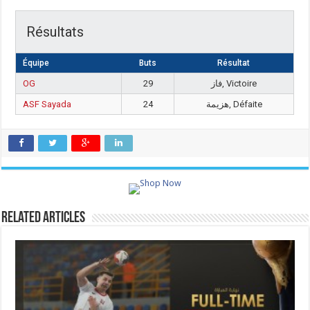
Résultats
Équipe
Buts
Résultat
OG
29
فاز, Victoire
ASF Sayada
24
هزيمة, Défaite
Related Articles