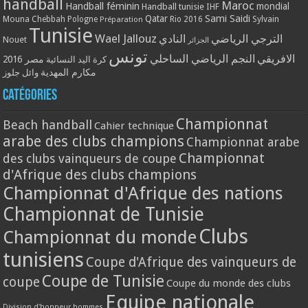
handball
Maroc
Handball féminin
mondial
Handball tunisie
IHF
Qatar
Sami Saidi
Mouna Chebbah
Pologne
Rio 2016
Sylvain
Préparation
Tunisie
Wael Jallouz
الترجي الرياضي
النادي
Nouet
الجزائر
تونس
الافريقي
النجم الرياضي الساحلي
مصر 2016
كرة اليد النسائية
مكارم المهدية
وائل جلوز
Catégories
Championnat
Beach handball
Cahier technique
arabe des clubs champions
Championnat arabe
Championnat
des clubs vainqueurs de coupe
d'Afrique des clubs champions
Championnat d'Afrique des nations
Championnat de Tunisie
Clubs
Championnat du monde
tunisiens
Coupe d'Afrique des vainqueurs de
Coupe de Tunisie
coupe
Coupe du monde des clubs
Equipe nationale
Division d'honneur hommes