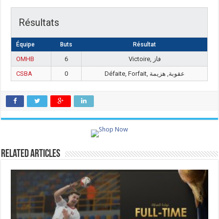
Résultats
Équipe
Buts
Résultat
OMHB
6
Victoire, فاز
CSBA
0
Défaite, Forfait, عقوبة, هزيمة
Related Articles