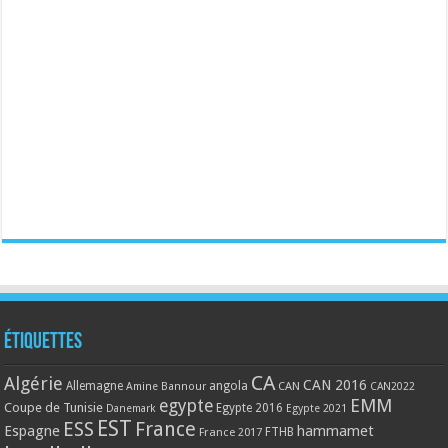
Étiquettes
CA
Algérie
CAN 2016
Allemagne
angola
CAN
Amine Bannour
CAN2022
EMM
egypte
Coupe de Tunisie
Egypte 2016
Danemark
Egypte 2021
EST
ESS
France
Espagne
hammamet
France 2017
FTHB