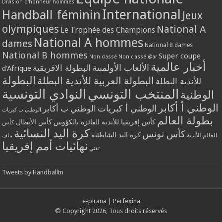
Division d'honneur hommes
International
Handball féminin
Jeux
olympiques
National A
Le Trophée des Champions
National A hommes
dames
National B dames
National B hommes
Super coupe
Non classé
Non classé @ar
أخبار عالمية
الألعاب الأولمبية
البطولة الافريقية
d'Afrique
البطولة
البطولة العربية للأندية البطلة
للأندية البطلة
المنتخب التونسي
النوادي التونسية
الوطنية
الوطني أ أكابر
الوطني أ كبريات
الوطني ب أكابر
الوطني ب كبريات
بطولة العالم
كأس إفريقيا للأندية الفائزة بالكؤوس
كأس الأبطال
كأس
كرة اليد النسائية
كأس تونس
كرة اليد الشاطئية
العالم للأندية
ملف
نهائيات أمم إفريقيا
تقني
Tweets by Handballtn
e-pirana
|
Perfexina
© Copyright 2026, Tous droits réservés