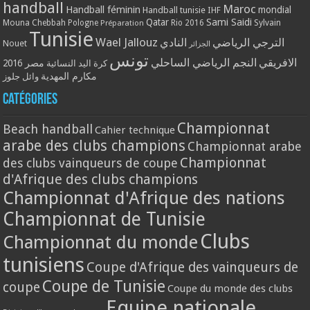
handball
Maroc
Handball féminin
mondial
Handball tunisie
IHF
Qatar
Sami Saidi
Mouna Chebbah
Pologne
Rio 2016
Sylvain
Préparation
Tunisie
Wael Jallouz
الترجي الرياضي
النادي
Nouet
الجزائر
تونس
الافريقي
النجم الرياضي الساحلي
مصر 2016
كرة اليد النسائية
مكارم المهدية
وائل جلوز
Catégories
Championnat
Beach handball
Cahier technique
arabe des clubs champions
Championnat arabe
Championnat
des clubs vainqueurs de coupe
d'Afrique des clubs champions
Championnat d'Afrique des nations
Championnat de Tunisie
Clubs
Championnat du monde
tunisiens
Coupe d'Afrique des vainqueurs de
Coupe de Tunisie
coupe
Coupe du monde des clubs
Equipe nationale