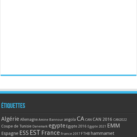
Étiquettes
CA
Algérie
CAN 2016
Allemagne
angola
CAN
Amine Bannour
CAN2022
EMM
egypte
Coupe de Tunisie
Egypte 2016
Danemark
Egypte 2021
EST
ESS
France
Espagne
hammamet
France 2017
FTHB