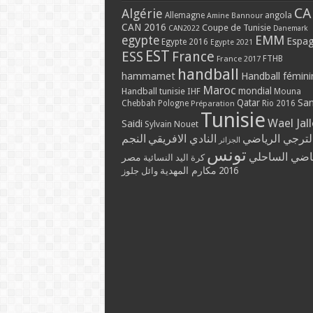
CA
Algérie
Allemagne
angola
Amine Bannour
CAN 2016
Coupe de Tunisie
CAN2022
Danemark
EMM
egypte
Espa
Egypte 2016
Egypte 2021
EST
ESS
France
France 2017
FTHB
handball
hammamet
Handball fémini
Maroc
mondial
Handball tunisie
IHF
Mouna
Qatar
Sa
Chebbah
Pologne
Rio 2016
Préparation
Tunisie
Wael Jal
Saidi
Sylvain Nouet
لترجي الرياضي
النادي الافريقي
النجم
الجزائر
تونس
ياضي الساحلي
مصر
كرة اليد النسائية
مكارم المهدية
2016
وائل جلوز