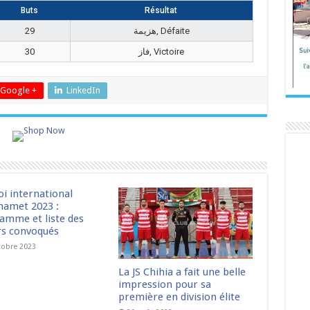
Buts
Résultat
29
هزيمة, Défaite
30
فاز, Victoire
Google +
LinkedIn
oi international
amet 2023 :
amme et liste des
rs convoqués
tobre 2023
La JS Chihia a fait une belle
impression pour sa
première en division élite