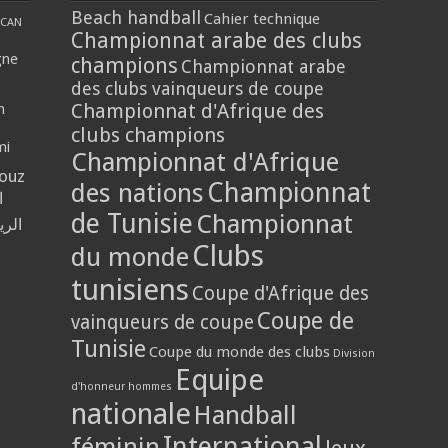
Beach handball
Cahier technique
CAN
Championnat arabe des clubs
gne
champions
Championnat arabe
des clubs vainqueurs de coupe
Championnat d'Afrique des
n
clubs champions
mi
Championnat d'Afrique
louz
Championnat
des nations
ا
de Tunisie
Championnat
الر
Clubs
du monde
tunisiens
Coupe d'Afrique des
Coupe de
vainqueurs de coupe
Tunisie
Coupe du monde des clubs
Division
Equipe
d'honneur hommes
nationale
Handball
International
féminin