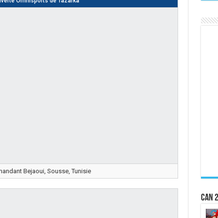
uverte Omnisports de Tazarka
ndant Bejaoui, Sousse, Tunisie
CAN 2