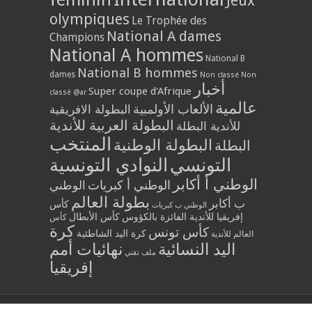
Jeux
olympiques
Le Trophée des
National A dames
Champions
National A hommes
National B
National B hommes
dames
Non classé
Non
أخبار
Super coupe d'Afrique
classé @ar
عالمية
الألعاب الأولمبية
البطولة الافريقية
البطولة العربية للأندية
للأندية البطلة
المنتخب
البطولة الوطنية
البطلة
التونسي
النوادي التونسية
الوطني أ أكابر
الوطني أ كبريات
الوطني
بطولة العالم
ب أكابر
كأس
الوطني ب كبريات
إفريقيا للأندية الفائزة بالكؤوس
كأس الأبطال
كأس
كرة
كأس تونس
كرة اليد الشاطئية
العالم للأندية
اليد النسائية
نهائيات أمم
ملف تقني
إفريقيا