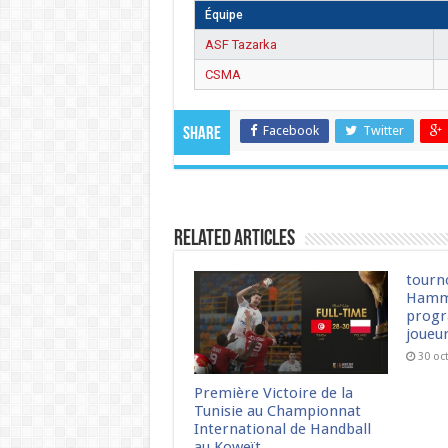
Équipe
ASF Tazarka
CSMA
Facebook
Twitter
Share
Related Articles
tourn
Hamm
progr
joueu
30 oc
Première Victoire de la
Tunisie au Championnat
International de Handball
au Koweït