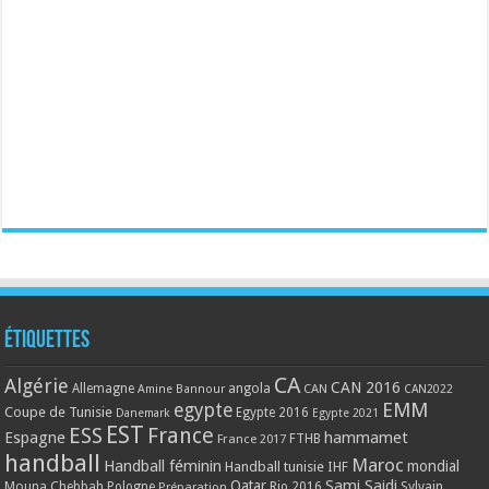
Étiquettes
CA
Algérie
CAN 2016
Allemagne
angola
CAN
Amine Bannour
CAN2022
EMM
egypte
Coupe de Tunisie
Egypte 2016
Danemark
Egypte 2021
EST
ESS
France
Espagne
hammamet
France 2017
FTHB
handball
Maroc
Handball féminin
mondial
Handball tunisie
IHF
Qatar
Sami Saidi
Mouna Chebbah
Pologne
Rio 2016
Sylvain
Préparation