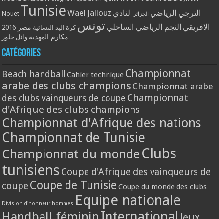
Tunisie
Wael Jallouz
الترجي الرياضي
النادي
Nouet
الجزائر
تونس
الافريقي
النجم الرياضي الساحلي
مصر 2016
كرة اليد النسائية
مكارم المهدية
وائل جلوز
Catégories
Championnat
Beach handball
Cahier technique
arabe des clubs champions
Championnat arabe
Championnat
des clubs vainqueurs de coupe
d'Afrique des clubs champions
Championnat d'Afrique des nations
Championnat de Tunisie
Clubs
Championnat du monde
tunisiens
Coupe d'Afrique des vainqueurs de
Coupe de Tunisie
coupe
Coupe du monde des clubs
Equipe nationale
Division d'honneur hommes
International
Handball féminin
Jeux