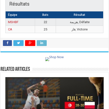
Résultats
Équipe
Buts
Résultat
MSHBF
22
هزيمة, Défaite
CA
25
فاز, Victoire
Related Articles