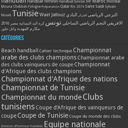
handball
Maroc
Handball féminin
mondial
Handball tunisie
IHF
Qatar
Sami Saidi
Mouna Chebbah
Pologne
Rio 2016
Sylvain
Préparation
Tunisie
Wael Jallouz
الترجي الرياضي
النادي
Nouet
الجزائر
تونس
الافريقي
النجم الرياضي الساحلي
مصر 2016
كرة اليد النسائية
مكارم المهدية
وائل جلوز
Catégories
Championnat
Beach handball
Cahier technique
arabe des clubs champions
Championnat arabe
Championnat
des clubs vainqueurs de coupe
d'Afrique des clubs champions
Championnat d'Afrique des nations
Championnat de Tunisie
Clubs
Championnat du monde
tunisiens
Coupe d'Afrique des vainqueurs de
Coupe de Tunisie
coupe
Coupe du monde des clubs
Equipe nationale
Division d'honneur hommes