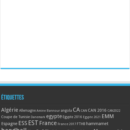
Étiquettes
CA
Algérie
CAN 2016
Allemagne
angola
CAN
Amine Bannour
CAN2022
EMM
egypte
Coupe de Tunisie
Egypte 2016
Danemark
Egypte 2021
EST
ESS
France
Espagne
hammamet
France 2017
FTHB