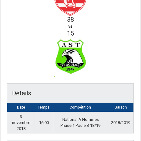
38
vs
15
Détails
Date
Temps
Compétition
Saison
3
National A Hommes
novembre
16:00
2018/2019
Phase 1 Poule B 18/19
2018