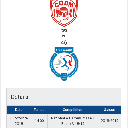
56
vs
46
Détails
Date
Temps
Compétition
Saison
21 octobre
National A Dames Phase 1
14:00
2018/2019
2018
Poule A 18/19