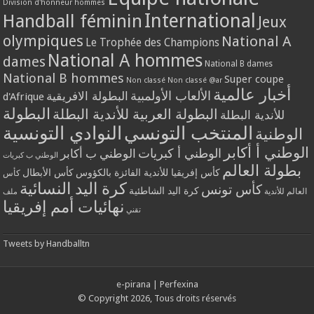
Division d'honneur hommes
International
Handball féminin
Jeux
olympiques
National A
Le Trophée des Champions
National A hommes
dames
National B dames
National B hommes
Super coupe
Non classé
Non classé @ar
أخبار عالمية
الألعاب الأولمبية
البطولة الافريقية
d'Afrique
البطولة
البطولة العربية للأندية البطلة
للأندية البطلة
المنتخب التونسي
النوادي التونسية
الوطنية
الوطني أ أكابر
الوطني أ كبريات
الوطني ب أكابر
الوطني ب كبريات
بطولة العالم
كأس إفريقيا للأندية الفائزة بالكؤوس
كأس الأبطال
كأس
كرة اليد النسائية
كأس تونس
كرة اليد الشاطئية
العالم للأندية
ملف
نهائيات أمم إفريقيا
تقني
Tweets by Handballtn
e-pirana
|
Perfexina
© Copyright 2026, Tous droits réservés