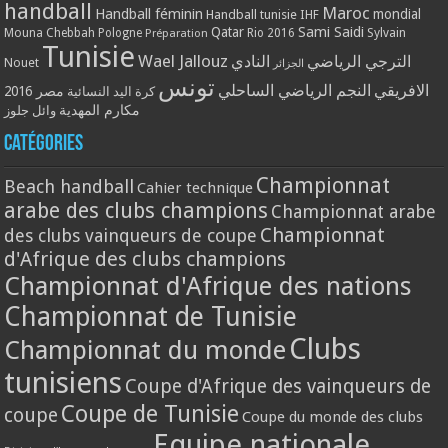
handball
Maroc
Handball féminin
mondial
Handball tunisie
IHF
Qatar
Sami Saidi
Mouna Chebbah
Pologne
Rio 2016
Sylvain
Préparation
Tunisie
Wael Jallouz
الترجي الرياضي
النادي
Nouet
الجزائر
تونس
الافريقي
النجم الرياضي الساحلي
مصر 2016
كرة اليد النسائية
مكارم المهدية
وائل جلوز
Catégories
Championnat
Beach handball
Cahier technique
arabe des clubs champions
Championnat arabe
Championnat
des clubs vainqueurs de coupe
d'Afrique des clubs champions
Championnat d'Afrique des nations
Championnat de Tunisie
Clubs
Championnat du monde
tunisiens
Coupe d'Afrique des vainqueurs de
Coupe de Tunisie
coupe
Coupe du monde des clubs
Equipe nationale