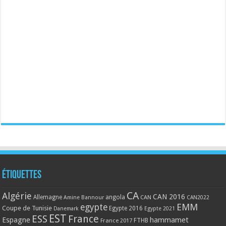
Étiquettes
CA
Algérie
CAN 2016
Allemagne
angola
CAN
Amine Bannour
CAN2022
EMM
egypte
Coupe de Tunisie
Egypte 2016
Danemark
Egypte 2021
EST
ESS
France
Espagne
hammamet
France 2017
FTHB