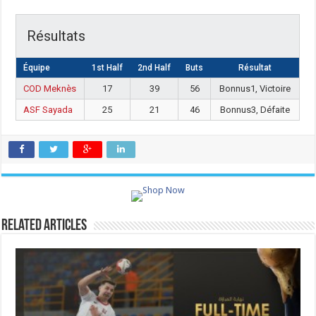
Résultats
Équipe
1st Half
2nd Half
Buts
Résultat
COD Meknès
17
39
56
Bonnus1, Victoire
ASF Sayada
25
21
46
Bonnus3, Défaite
Related Articles