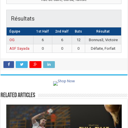
Résultats
Équipe
1st Half
2nd Half
Buts
Résultat
OG
6
6
12
Bonnus3, Victoire
ASF Sayada
0
0
0
Défaite, Forfait
Related Articles