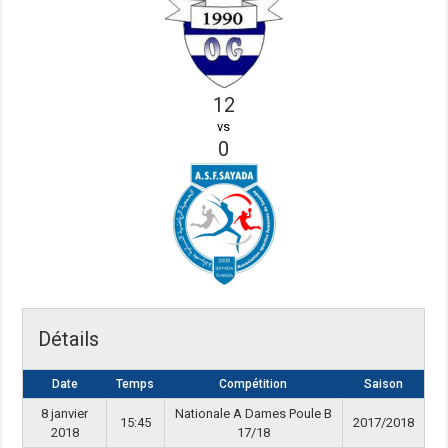
12
vs
0
Détails
Date
Temps
Compétition
Saison
8 janvier
Nationale A Dames Poule B
15:45
2017/2018
2018
17/18