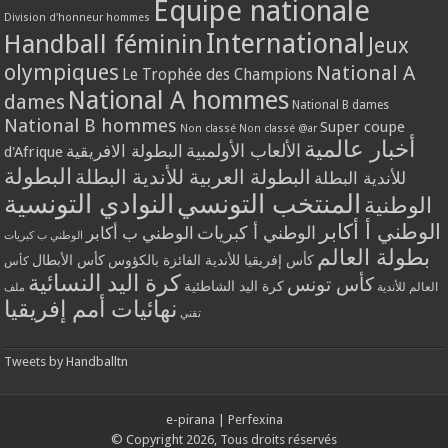
Equipe nationale
Division d'honneur hommes
International
Handball féminin
Jeux
olympiques
National A
Le Trophée des Champions
National A hommes
dames
National B dames
National B hommes
Super coupe
Non classé
Non classé @ar
أخبار عالمية
الألعاب الأولمبية
البطولة الافريقية
d'Afrique
البطولة
البطولة العربية للأندية البطلة
للأندية البطلة
المنتخب التونسي
النوادي التونسية
الوطنية
الوطني أ أكابر
الوطني أ كبريات
الوطني ب أكابر
الوطني ب كبريات
بطولة العالم
كأس إفريقيا للأندية الفائزة بالكؤوس
كأس الأبطال
كأس
كرة اليد النسائية
كأس تونس
كرة اليد الشاطئية
العالم للأندية
ملف
نهائيات أمم إفريقيا
تقني
Tweets by Handballtn
e-pirana
|
Perfexina
© Copyright 2026, Tous droits réservés