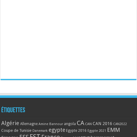
Étiquettes
CA
Algérie
CAN 2016
Allemagne
angola
CAN
Amine Bannour
CAN2022
EMM
egypte
Coupe de Tunisie
Egypte 2016
Danemark
Egypte 2021
EST