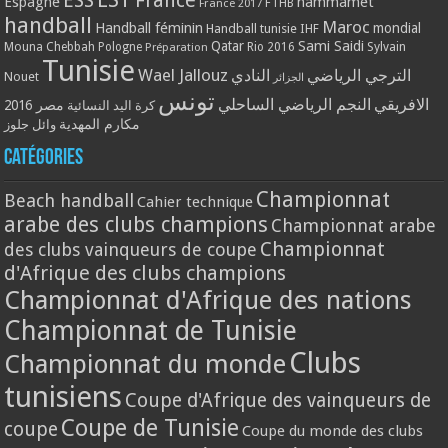
ESS
France
Espagne
hammamet
France 2017
FTHB
handball
Maroc
Handball féminin
mondial
Handball tunisie
IHF
Qatar
Sami Saidi
Mouna Chebbah
Pologne
Rio 2016
Sylvain
Préparation
Tunisie
Wael Jallouz
الترجي الرياضي
النادي
Nouet
الجزائر
تونس
الافريقي
النجم الرياضي الساحلي
مصر 2016
كرة اليد النسائية
مكارم المهدية
وائل جلوز
Catégories
Championnat
Beach handball
Cahier technique
arabe des clubs champions
Championnat arabe
Championnat
des clubs vainqueurs de coupe
d'Afrique des clubs champions
Championnat d'Afrique des nations
Championnat de Tunisie
Clubs
Championnat du monde
tunisiens
Coupe d'Afrique des vainqueurs de
Coupe de Tunisie
coupe
Coupe du monde des clubs