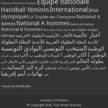
Equipe nationale
Division d'honneur hommes
International
Handball féminin
Jeux
olympiques
National A
Le Trophée des Champions
National A hommes
dames
National B dames
National B hommes
Super coupe
Non classé
Non classé @ar
أخبار عالمية
الألعاب الأولمبية
البطولة الافريقية
d'Afrique
البطولة
البطولة العربية للأندية البطلة
للأندية البطلة
المنتخب التونسي
النوادي التونسية
الوطنية
الوطني أ أكابر
الوطني أ كبريات
الوطني ب أكابر
الوطني ب كبريات
بطولة العالم
كأس إفريقيا للأندية الفائزة بالكؤوس
كأس الأبطال
كأس
كرة اليد النسائية
كأس تونس
كرة اليد الشاطئية
العالم للأندية
ملف
نهائيات أمم إفريقيا
تقني
Tweets by Handballtn
e-pirana
|
Perfexina
© Copyright 2026, Tous droits réservés