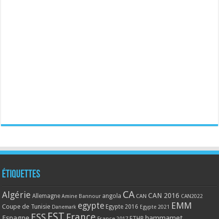
Étiquettes
CA
Algérie
CAN 2016
Allemagne
angola
CAN
Amine Bannour
CAN2022
EMM
egypte
Coupe de Tunisie
Egypte 2016
Danemark
Egypte 2021
EST
ESS
France
Espagne
hammamet
France 2017
FTHB