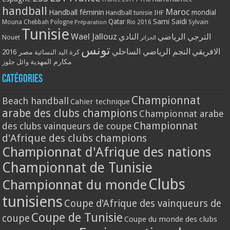
handball
Maroc
Handball féminin
mondial
Handball tunisie
IHF
Qatar
Sami Saidi
Mouna Chebbah
Pologne
Rio 2016
Sylvain
Préparation
Tunisie
Wael Jallouz
الترجي الرياضي
النادي
Nouet
الجزائر
تونس
الافريقي
النجم الرياضي الساحلي
مصر 2016
كرة اليد النسائية
مكارم المهدية
وائل جلوز
Catégories
Championnat
Beach handball
Cahier technique
arabe des clubs champions
Championnat arabe
Championnat
des clubs vainqueurs de coupe
d'Afrique des clubs champions
Championnat d'Afrique des nations
Championnat de Tunisie
Clubs
Championnat du monde
tunisiens
Coupe d'Afrique des vainqueurs de
Coupe de Tunisie
coupe
Coupe du monde des clubs