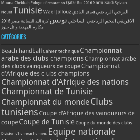
Qatar
Sami Saidi
Mouna Chebbah
Pologne
Rio 2016
Sylvain
Préparation
Tunisie
Wael Jallouz
الترجي الرياضي
النادي
Nouet
الجزائر
تونس
الافريقي
النجم الرياضي الساحلي
مصر 2016
كرة اليد النسائية
مكارم المهدية
وائل جلوز
Catégories
Championnat
Beach handball
Cahier technique
arabe des clubs champions
Championnat arabe
Championnat
des clubs vainqueurs de coupe
d'Afrique des clubs champions
Championnat d'Afrique des nations
Championnat de Tunisie
Clubs
Championnat du monde
tunisiens
Coupe d'Afrique des vainqueurs de
Coupe de Tunisie
coupe
Coupe du monde des clubs
Equipe nationale
Division d'honneur hommes