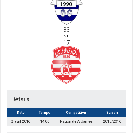
33
vs
17
Détails
Date
Temps
Compétition
Saison
2 avril 2016
14:00
Nationale A dames
2015/2016