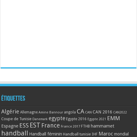
Étiquettes
CA
Algérie
CAN 2016
Allemagne
angola
CAN
Amine Bannour
CAN2022
EMM
egypte
Coupe de Tunisie
Egypte 2016
Danemark
Egypte 2021
EST
ESS
France
Espagne
hammamet
France 2017
FTHB
handball
Maroc
Handball féminin
mondial
Handball tunisie
IHF