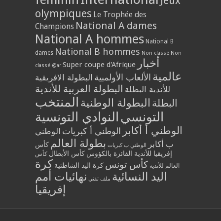
Jeux
olympiques
Le Trophée des
National A dames
Champions
National A hommes
National B
National B hommes
dames
Non classé
Non
أخبار
Super coupe d'Afrique
classé @ar
عالمية
الألعاب الأولمبية
البطولة الافريقية
البطولة العربية للأندية
للأندية البطلة
المنتخب
البطولة الوطنية
البطلة
النوادي التونسية
التونسي
الوطني أ أكابر
الوطني أ كبريات
الوطني
بطولة العالم
ب أكابر
كأس
الوطني ب كبريات
كأس الأبطال
إفريقيا للأندية الفائزة بالكؤوس
كأس
كرة
كأس تونس
كرة اليد الشاطئية
العالم للأندية
نهائيات أمم
اليد النسائية
ملف تقني
إفريقيا