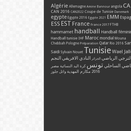
CA
Algérie
Allemagne
angola
Amine Bannour
CAN 2016
Coupe de Tunisie
CAN2022
Danemark
EMM
egypte
Espa
Egypte 2016
Egypte 2021
EST
ESS
France
France 2017
FTHB
handball
hammamet
Handball fémini
Maroc
mondial
Handball tunisie
IHF
Mouna
Qatar
Sa
Chebbah
Pologne
Rio 2016
Préparation
Tunisie
Wael Jal
Saidi
Sylvain Nouet
النجم
النادي الافريقي
الترجي الرياض
الجزائر
تونس
الرياضي السا
مصر
كرة اليد النسائية
مكارم المهدية
2016
وائل جلوز