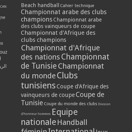
Beach handball
Cahier technique
CAN
Championnat arabe des clubs
gne
champions
Championnat arabe
des clubs vainqueurs de coupe
Championnat d'Afrique des
n
clubs champions
mi
Championnat d'Afrique
louz
Championnat
des nations
ي
de Tunisie
Championnat
حلي
Clubs
du monde
tunisiens
Coupe d'Afrique des
Coupe de
vainqueurs de coupe
Tunisie
Coupe du monde des clubs
Division
Equipe
d'honneur hommes
nationale
Handball
International
féminin