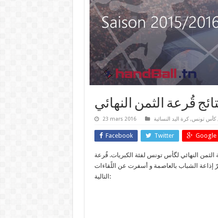
گأس تونس كبريات: نتائج
23 mars 2016
كرة اليد النسائية
,
كأس تونس
Facebook
Twitter
Google 
لگأس تونس لكرة اليد للكبريات أُجريت يوم الأرب
التالية: