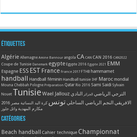
Étiquettes
CA
Algérie
CAN 2016
Allemagne
angola
CAN
Amine Bannour
CAN2022
EMM
egypte
Coupe de Tunisie
Egypte 2016
Danemark
Egypte 2021
EST
ESS
France
Espagne
hammamet
France 2017
FTHB
handball
Maroc
Handball féminin
mondial
Handball tunisie
IHF
Qatar
Sami Saidi
Mouna Chebbah
Pologne
Rio 2016
Sylvain
Préparation
Tunisie
Wael Jallouz
الترجي الرياضي
النادي
Nouet
الجزائر
تونس
الافريقي
النجم الرياضي الساحلي
مصر 2016
كرة اليد النسائية
مكارم المهدية
وائل جلوز
Catégories
Championnat
Beach handball
Cahier technique