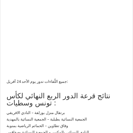
جميع اللّقاءات تدور يوم الأحد 24 أفريل:
نتائج قرعة الدور الربع النهائي لكأس
تونس وسطيات :
برتقال منزل بوزلفة – النادي الافريقي
الجمعية النسائية بطبلبة – الجمعية النسائية بالمهدية
وفاق تطاوين – الحمائم الرياضية بمنوبة
النادي النسائي بالمكنين – الجمعية النسائية بصفاقس