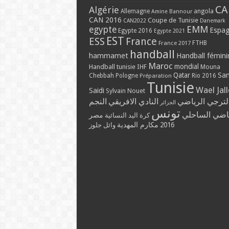
CA
Algérie
Allemagne
angola
Amine Bannour
CAN 2016
Coupe de Tunisie
CAN2022
Danemark
EMM
egypte
Espa
Egypte 2016
Egypte 2021
EST
ESS
France
France 2017
FTHB
handball
hammamet
Handball fémini
Maroc
mondial
Handball tunisie
IHF
Mouna
Qatar
Sa
Chebbah
Pologne
Rio 2016
Préparation
Tunisie
Wael Jal
Saidi
Sylvain Nouet
لترجي الرياضي
النادي الافريقي
النجم
الجزائر
تونس
ياضي الساحلي
مصر
كرة اليد النسائية
2016
مكارم المهدية
وائل جلوز