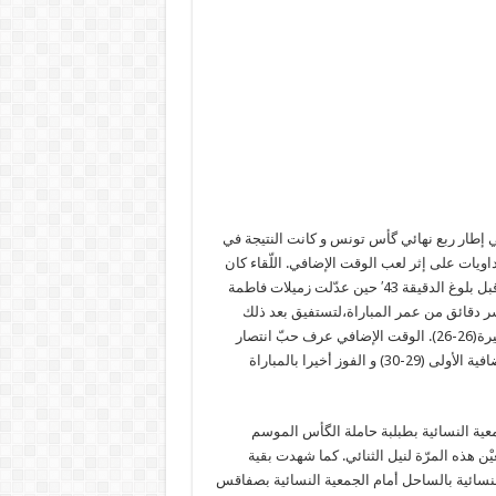
 إطار ربع نهائي گأس تونس و كانت النتيجة في
26-26) قبل ان تنتهي بنتيجة 33-30 لصالح المهداويات على إثر لعب الوقت الإضافي. اللّقاء كان
حاميا،تمكنت في شطره الأول لاعبات مڨرين من التفوق بنتيجة 15-13 قبل بلوغ الدقيقة 43′ حين عدّلت زميلات فاطمة
خذن الأسبقية بثلاث اهداف(21-24) في آخر عشر دقائق من عمر المباراة،لتستفيق بعد ذلك
زميلات منال الكوكي و تعدن في المباراة معدّلات النتيجة في الثانية الأخيرة(26-26). الوقت الإضافي عرف حبّ انتصار
كبير من قِبل بنات فتحي منصّر و لم يمنع الإرهاق تفوّقهنّ في الفترة الإضافية الأولى (29-30) و الفوز أخيرا بالمباراة
عية النسائية بطبلبة حاملة الگأس الموسم
ات رجاء التومي يسعيْن هذه المرّة لنيل الثنائي. كما شهدت بقية
ب تازركة(25-34) و انهزام الجمعية النسائية بالساحل أمام الجمعية النسائية بصفاقس