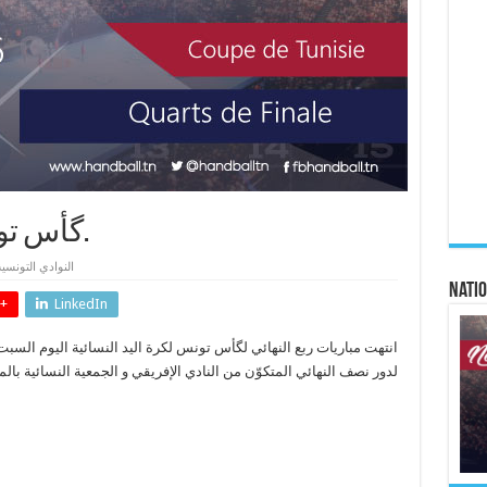
گأس تونس:مربّع نصف النهائي.
النوادي التونسي
Natio
+
LinkedIn
لدور نصف النهائي المتكوّن من النادي الإفريقي و الجمعية النسائية بالم