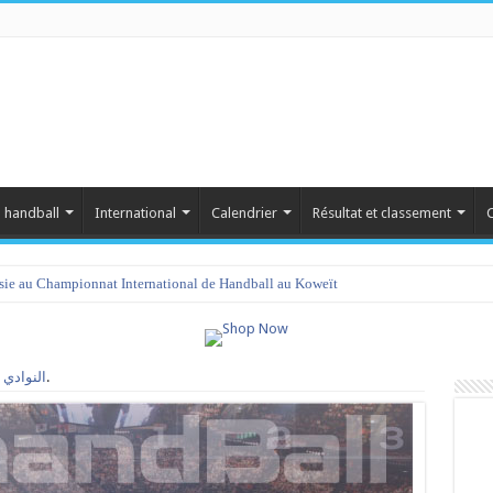
 handball
International
Calendrier
Résultat et classement
C
isie au Championnat International de Handball au Koweït
گأس تونس:مربّع نصف النهائي.
النوادي 