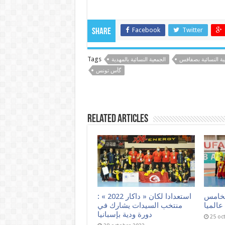
Facebook
Twitter
Share
Tags
ية النسائية بصفاقس
الجمعية النسائية بالمهدية
گأس تونس
Related Articles
لخامس
استعدادا لكان « داكار 2022 » :
عالميا
منتخب السيدات يشارك في
دورة ودية بإسبانيا
25 oc