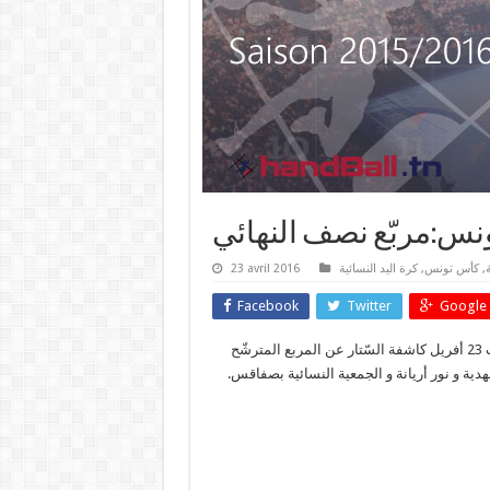
ة
,
كأس تونس
,
كرة اليد النسائية
23 avril 2016
Facebook
Twitter
Google 
انتهت مباريات ربع النهائي لگأس تونس لكرة اليد النسائية اليوم السبت 23 أفريل كاشفة السّتار عن المربع المترشّح
هدية و نور أريانة و الجمعية النسائية بصفاقس.