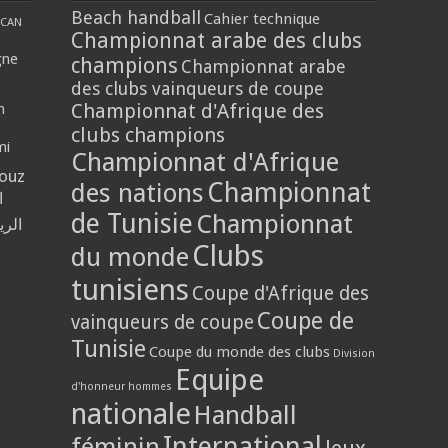
Beach handball
Cahier technique
CAN
Championnat arabe des clubs
gne
champions
Championnat arabe
des clubs vainqueurs de coupe
Championnat d'Afrique des
n
clubs champions
mi
Championnat d'Afrique
louz
Championnat
des nations
ا
de Tunisie
Championnat
الر
Clubs
du monde
tunisiens
Coupe d'Afrique des
Coupe de
vainqueurs de coupe
Tunisie
Coupe du monde des clubs
Division
Equipe
d'honneur hommes
nationale
Handball
International
féminin