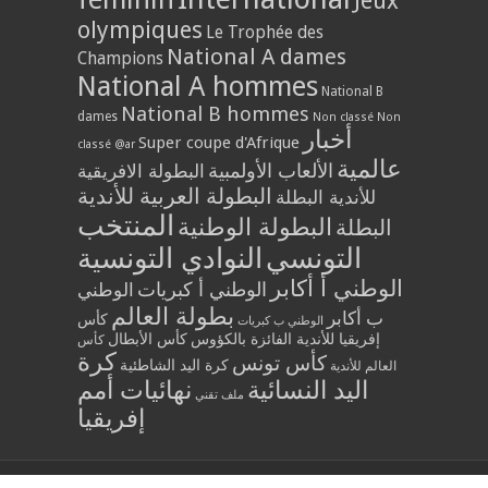
Jeux
olympiques
Le Trophée des
National A dames
Champions
National A hommes
National B
National B hommes
dames
Non classé
Non
أخبار
Super coupe d'Afrique
classé @ar
عالمية
الألعاب الأولمبية
البطولة الافريقية
البطولة العربية للأندية
للأندية البطلة
المنتخب
البطولة الوطنية
البطلة
التونسي
النوادي التونسية
الوطني أ أكابر
الوطني أ كبريات
الوطني
بطولة العالم
ب أكابر
كأس
الوطني ب كبريات
إفريقيا للأندية الفائزة بالكؤوس
كأس الأبطال
كأس
كرة
كأس تونس
كرة اليد الشاطئية
العالم للأندية
اليد النسائية
نهائيات أمم
ملف تقني
إفريقيا