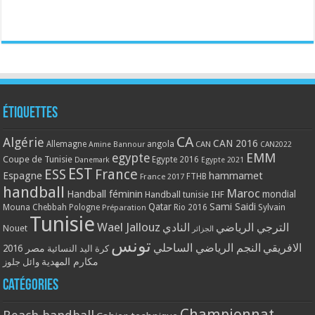
Étiquettes
CA
Algérie
CAN 2016
Allemagne
angola
CAN
Amine Bannour
CAN2022
EMM
egypte
Coupe de Tunisie
Egypte 2016
Danemark
Egypte 2021
EST
ESS
France
Espagne
hammamet
France 2017
FTHB
handball
Maroc
Handball féminin
mondial
Handball tunisie
IHF
Qatar
Sami Saidi
Mouna Chebbah
Pologne
Rio 2016
Sylvain
Préparation
Tunisie
Wael Jallouz
الترجي الرياضي
النادي
Nouet
الجزائر
تونس
الافريقي
النجم الرياضي الساحلي
مصر 2016
كرة اليد النسائية
مكارم المهدية
وائل جلوز
Catégories
Championnat