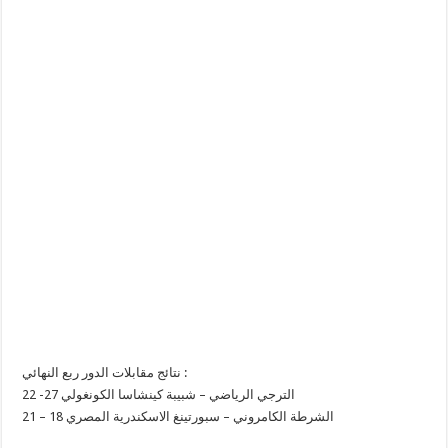
نتائج مقابلات الدور ربع النهائي :
الترجي الرياضي – شبيبة كينشاسا الكونغولي 27- 22
الشرطة الكامروني – سبورتينغ الاسكندرية المصري 18 – 21