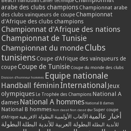
Beach handball
Cahier technique
arabe des clubs champions
Championnat arabe
Championnat
des clubs vainqueurs de coupe
d'Afrique des clubs champions
Championnat d'Afrique des nations
Championnat de Tunisie
Clubs
Championnat du monde
tunisiens
Coupe d'Afrique des vainqueurs de
Coupe de Tunisie
coupe
Coupe du monde des clubs
Equipe nationale
Division d'honneur hommes
International
Handball féminin
Jeux
olympiques
National A
Le Trophée des Champions
National A hommes
dames
National B dames
National B hommes
Super coupe
Non classé
Non classé @ar
أخبار عالمية
الألعاب الأولمبية
البطولة الافريقية
d'Afrique
البطولة
البطولة العربية للأندية البطلة
للأندية البطلة