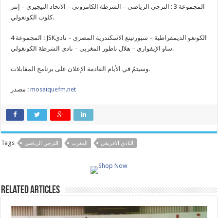
المجموعة 3 : الترجي الرياضي – الشرطة الكامروني – الاتحاد النيجيري – إنتر
كلوب الكونغولي.
المجموعة 4 : JSKالكونغو الديمقراطية – سبورتينغ الاسكندرية المصري – نادي
ساو الإيفواري – هلال ناظور المغربي – نادي الشرطة الكونغولي.
وسيتمّ في الأيام القادمة الإعلان على برنامج المقابلات.
mosaiquefm.net
مصدر :
Tags
النادي الافريقي
المغرب
الترجي الرياضي
Related Articles