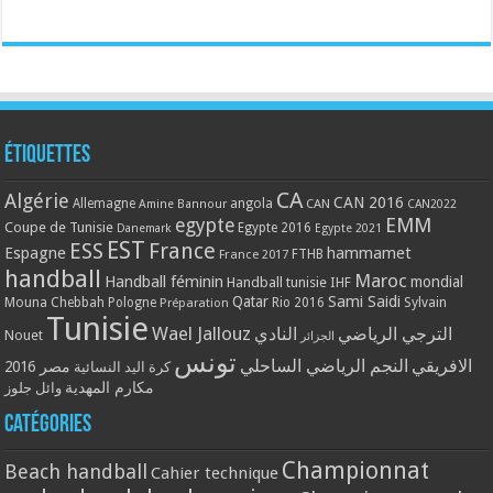
Étiquettes
CA
Algérie
CAN 2016
Allemagne
angola
CAN
Amine Bannour
CAN2022
EMM
egypte
Coupe de Tunisie
Egypte 2016
Danemark
Egypte 2021
EST
ESS
France
Espagne
hammamet
France 2017
FTHB
handball
Maroc
Handball féminin
mondial
Handball tunisie
IHF
Qatar
Sami Saidi
Mouna Chebbah
Pologne
Rio 2016
Sylvain
Préparation
Tunisie
Wael Jallouz
الترجي الرياضي
النادي
Nouet
الجزائر
تونس
الافريقي
النجم الرياضي الساحلي
مصر 2016
كرة اليد النسائية
مكارم المهدية
وائل جلوز
Catégories
Championnat
Beach handball
Cahier technique